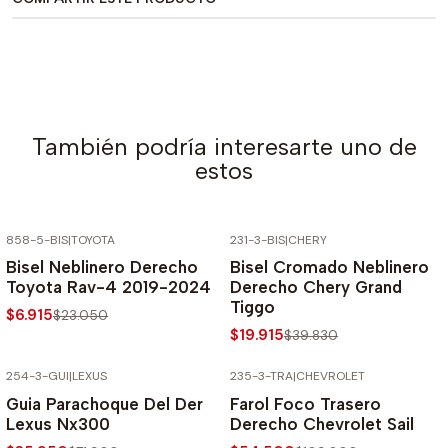
También podría interesarte uno de
estos
858-5-BIS
|
TOYOTA
231-3-BIS
|
CHERY
-70% SOBRE PRECIO NORMAL
-50% SOBRE PRECIO NORMAL
Bisel Neblinero Derecho
Bisel Cromado Neblinero
Toyota Rav-4 2019-2024
Derecho Chery Grand
Tiggo
$6.915
$23.050
$19.915
$39.830
254-3-GUI
|
LEXUS
235-3-TRA
|
CHEVROLET
-50% SOBRE PRECIO NORMAL
-50% SOBRE PRECIO NORMAL
Guia Parachoque Del Der
Farol Foco Trasero
Lexus Nx300
Derecho Chevrolet Sail