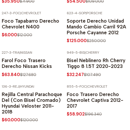
$35.950
$54.500
$71.900
$109.000
247-3-FOC
|
CHEVROLET
623-4-SOP
|
PORSCHE
-50% SOBRE PRECIO NORMAL
-50% SOBRE PRECIO NORMAL
Foco Tapabarro Derecho
Soporte Derecho Unidad
Chevrolet N400
Mando Cambio Carril 92A
Porsche Cayanne 2012
$6.000
$12.000
$125.000
$250.000
227-3-TRA
|
NISSAN
949-5-BIS
|
CHERRY
-50% SOBRE PRECIO NORMAL
-70% SOBRE PRECIO NORMAL
Farol Foco Trasero
Bisel Neblinero Rh Cherry
Derecho Nissan Kicks
Tiggo 8 1.5T 2020-2023
$63.840
$32.247
$127.680
$107.490
136-3-REJ
|
HYUNDAI
855-5-FOC
|
CHEVROLET
-50% SOBRE PRECIO NORMAL
-70% SOBRE PRECIO NORMAL
Rejilla Central Parachoque
Foco Trasero Derecho
Del (Con Bisel Cromado)
Chevrolet Captiva 2012-
Hyundai Veloster 2011-
2017
2018
$58.902
$196.340
$60.000
$120.000