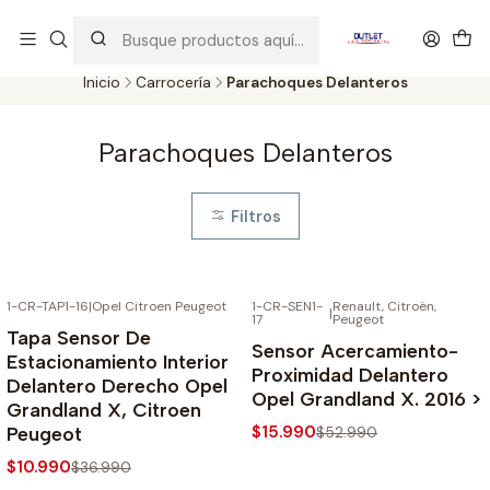
Artículos de Segunda Selección al mejor precio. Revisados y
probados con altos estándares de calidad.
Inicio
Carrocería
Parachoques Delanteros
Parachoques Delanteros
Filtros
1-CR-TAP1-16
|
Opel Citroen Peugeot
1-CR-SEN1-
Renault, Citroën,
|
17
Peugeot
-70% SOBRE PRECIO NORMAL
-70% SOBRE PRECIO NORMAL
Tapa Sensor De
Sensor Acercamiento-
Estacionamiento Interior
Proximidad Delantero
Delantero Derecho Opel
Opel Grandland X. 2016 >
Grandland X, Citroen
$15.990
Peugeot
$52.990
$10.990
$36.990