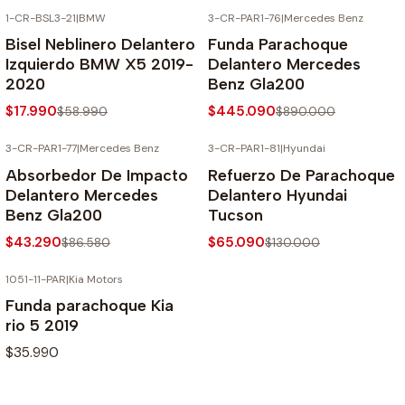
1-CR-BSL3-21
|
BMW
3-CR-PAR1-76
|
Mercedes Benz
-70% SOBRE PRECIO NORMAL
-50% SOBRE PRECIO NORMAL
Bisel Neblinero Delantero
Funda Parachoque
Izquierdo BMW X5 2019-
Delantero Mercedes
2020
Benz Gla200
$17.990
$445.090
$58.990
$890.000
3-CR-PAR1-77
|
Mercedes Benz
3-CR-PAR1-81
|
Hyundai
-50% SOBRE PRECIO NORMAL
-50% SOBRE PRECIO NORMAL
Absorbedor De Impacto
Refuerzo De Parachoque
Delantero Mercedes
Delantero Hyundai
Benz Gla200
Tucson
$43.290
$65.090
$86.580
$130.000
1051-11-PAR
|
Kia Motors
Funda parachoque Kia
rio 5 2019
$35.990