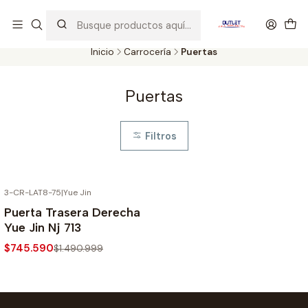
Artículos de Segunda Selección al mejor precio. Revisados y
probados con altos estándares de calidad.
Inicio
Carrocería
Puertas
Puertas
Filtros
3-CR-LAT8-75
|
Yue Jin
-50% SOBRE PRECIO NORMAL
Puerta Trasera Derecha
Yue Jin Nj 713
$745.590
$1.490.999