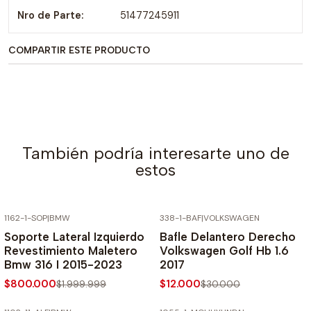
Nro de Parte:
51477245911
COMPARTIR ESTE PRODUCTO
También podría interesarte uno de
estos
1162-1-SOP
|
BMW
338-1-BAF
|
VOLKSWAGEN
-60% SOBRE PRECIO NORMAL
-60% SOBRE PRECIO NORMAL
Soporte Lateral Izquierdo
Bafle Delantero Derecho
Revestimiento Maletero
Volkswagen Golf Hb 1.6
Bmw 316 I 2015-2023
2017
$800.000
$12.000
$1.999.999
$30.000