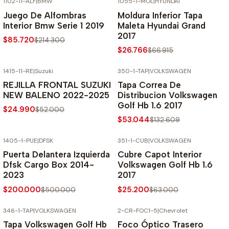
1102-11-ALF
|
BMW
1055-1-MOL
|
HYUNDAI
-60% SOBRE PRECIO NORMAL
-60% SOBRE PRECIO NORMAL
Juego De Alfombras
Moldura Inferior Tapa
Interior Bmw Serie 1 2019
Maleta Hyundai Grand
2017
$85.720
$214.300
$26.766
$66.915
1415-11-RE
|
Suzuki
350-1-TAP
|
VOLKSWAGEN
-52% SOBRE PRECIO NORMAL
-60% SOBRE PRECIO NORMAL
REJILLA FRONTAL SUZUKI
Tapa Correa De
NEW BALENO 2022-2025
Distribucion Volkswagen
Golf Hb 1.6 2017
$24.990
$52.000
$53.044
$132.609
1405-1-PUE
|
DFSK
351-1-CUB
|
VOLKSWAGEN
-60% SOBRE PRECIO NORMAL
-60% SOBRE PRECIO NORMAL
Puerta Delantera Izquierda
Cubre Capot Interior
Dfsk Cargo Box 2014-
Volkswagen Golf Hb 1.6
2023
2017
$200.000
$25.200
$500.000
$63.000
346-1-TAP
|
VOLKSWAGEN
2-CR-FOC1-5
|
Chevrolet
-60% SOBRE PRECIO NORMAL
-50% SOBRE PRECIO NORMAL
Tapa Volkswagen Golf Hb
Foco Óptico Trasero