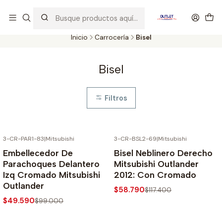
Artículos de Segunda Selección al mejor precio. Revisados y
probados con altos estándares de calidad.
Inicio
Carrocería
Bisel
Bisel
Filtros
3-CR-PAR1-83
|
Mitsubishi
3-CR-BSL2-69
|
Mitsubishi
-50% SOBRE PRECIO NORMAL
-50% SOBRE PRECIO NORMAL
Embellecedor De
Bisel Neblinero Derecho
Parachoques Delantero
Mitsubishi Outlander
Izq Cromado Mitsubishi
2012: Con Cromado
Outlander
$58.790
$117.400
$49.590
$99.000