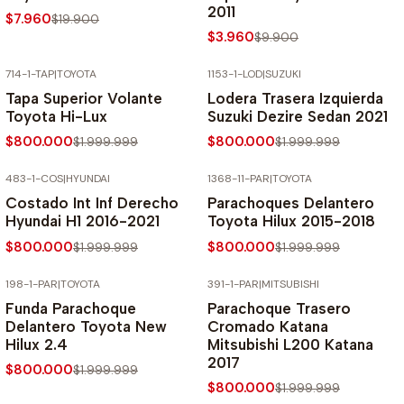
2011
$7.960
$19.900
$3.960
$9.900
714-1-TAP
|
TOYOTA
1153-1-LOD
|
SUZUKI
-60% SOBRE PRECIO NORMAL
-60% SOBRE PRECIO NORMAL
Tapa Superior Volante
Lodera Trasera Izquierda
Toyota Hi-Lux
Suzuki Dezire Sedan 2021
$800.000
$800.000
$1.999.999
$1.999.999
483-1-COS
|
HYUNDAI
1368-11-PAR
|
TOYOTA
-60% SOBRE PRECIO NORMAL
-60% SOBRE PRECIO NORMAL
Costado Int Inf Derecho
Parachoques Delantero
Hyundai H1 2016-2021
Toyota Hilux 2015-2018
$800.000
$800.000
$1.999.999
$1.999.999
198-1-PAR
|
TOYOTA
391-1-PAR
|
MITSUBISHI
-60% SOBRE PRECIO NORMAL
-60% SOBRE PRECIO NORMAL
Funda Parachoque
Parachoque Trasero
Delantero Toyota New
Cromado Katana
Hilux 2.4
Mitsubishi L200 Katana
2017
$800.000
$1.999.999
$800.000
$1.999.999