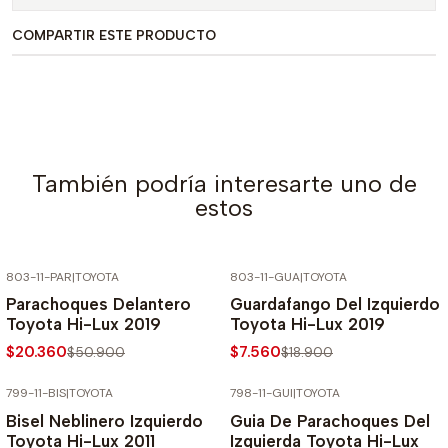
COMPARTIR ESTE PRODUCTO
También podría interesarte uno de
estos
803-11-PAR
|
TOYOTA
803-11-GUA
|
TOYOTA
-60% SOBRE PRECIO NORMAL
-60% SOBRE PRECIO NORMAL
Parachoques Delantero
Guardafango Del Izquierdo
Toyota Hi-Lux 2019
Toyota Hi-Lux 2019
$20.360
$7.560
$50.900
$18.900
799-11-BIS
|
TOYOTA
798-11-GUI
|
TOYOTA
-60% SOBRE PRECIO NORMAL
-60% SOBRE PRECIO NORMAL
Bisel Neblinero Izquierdo
Guia De Parachoques Del
Toyota Hi-Lux 2011
Izquierda Toyota Hi-Lux