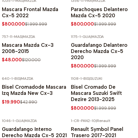
1035-1-MAS
|
MAZDA
1356-11-PAR
|
MAZDA
-60% SOBRE PRECIO NORMAL
-60% SOBRE PRECIO NORMAL
Mascara Frontal Mazda
Parachoques Delantero
Cx-5 2022
Mazda Cx-5 2020
$800.000
$800.000
$1.999.999
$1.999.999
757-11-MAS
|
MAZDA
1175-1-GUA
|
MAZDA
-60% SOBRE PRECIO NORMAL
-60% SOBRE PRECIO NORMAL
Mascara Mazda Cx-3
Guardafango Delantero
2008-2015
Derecho Mazda Cx-5
2020
$48.000
$120.000
$800.000
$1.999.999
640-1-BIS
|
MAZDA
1108-1-BIS
|
SUZUKI
-54% SOBRE PRECIO NORMAL
-60% SOBRE PRECIO NORMAL
Bisel Cromadode Mascara
Bisel Cromado De
Izq Mazda New Cx-3
Mascara Suzuki Swift
Dezire 2013-2025
$19.990
$42.990
$800.000
$1.999.999
1046-1-GUA
|
MAZDA
1-CR-PAN2-10
|
Renault
-60% SOBRE PRECIO NORMAL
-70% SOBRE PRECIO NORMAL
Guardafango Interno
Renault Symbol Panel
Derecho Mazda Cx-5 2021
Trasero 2017-2021