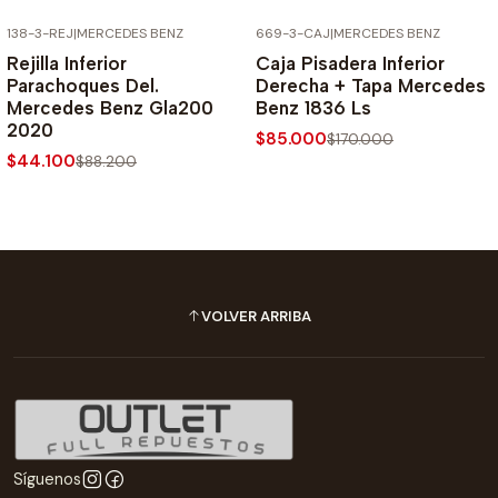
138-3-REJ
|
MERCEDES BENZ
669-3-CAJ
|
MERCEDES BENZ
-50% SOBRE PRECIO NORMAL
-50% SOBRE PRECIO NORMAL
Rejilla Inferior
Caja Pisadera Inferior
Parachoques Del.
Derecha + Tapa Mercedes
Mercedes Benz Gla200
Benz 1836 Ls
2020
$85.000
$170.000
$44.100
$88.200
VOLVER ARRIBA
Síguenos