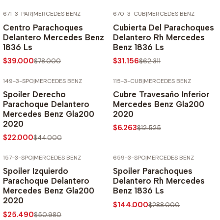
671-3-PAR
|
MERCEDES BENZ
670-3-CUB
|
MERCEDES BENZ
-50% SOBRE PRECIO NORMAL
-50% SOBRE PRECIO NORMAL
Centro Parachoques
Cubierta Del Parachoques
Delantero Mercedes Benz
Delantero Rh Mercedes
1836 Ls
Benz 1836 Ls
$39.000
$31.156
$78.000
$62.311
149-3-SPO
|
MERCEDES BENZ
115-3-CUB
|
MERCEDES BENZ
-50% SOBRE PRECIO NORMAL
-50% SOBRE PRECIO NORMAL
Spoiler Derecho
Cubre Travesaño Inferior
Parachoque Delantero
Mercedes Benz Gla200
Mercedes Benz Gla200
2020
2020
$6.263
$12.525
$22.000
$44.000
157-3-SPO
|
MERCEDES BENZ
659-3-SPO
|
MERCEDES BENZ
-50% SOBRE PRECIO NORMAL
-50% SOBRE PRECIO NORMAL
Spoiler Izquierdo
Spoiler Parachoques
Parachoque Delantero
Delantero Rh Mercedes
Mercedes Benz Gla200
Benz 1836 Ls
2020
$144.000
$288.000
$25.490
$50.980