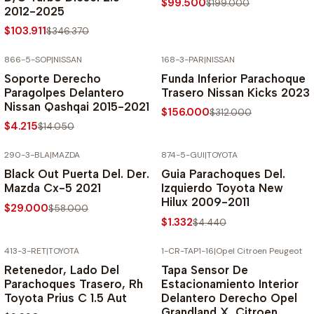
$99.500
$199.000
2012-2025
$103.911
$346.370
866-5-SOP
|
NISSAN
168-3-PAR
|
NISSAN
-70% SOBRE PRECIO NORMAL
-50% SOBRE PRECIO NORMAL
Soporte Derecho
Funda Inferior Parachoque
Paragolpes Delantero
Trasero Nissan Kicks 2023
Nissan Qashqai 2015-2021
$156.000
$312.000
$4.215
$14.050
290-3-BLA
|
MAZDA
874-5-GUI
|
TOYOTA
-50% SOBRE PRECIO NORMAL
-70% SOBRE PRECIO NORMAL
Black Out Puerta Del. Der.
Guia Parachoques Del.
Mazda Cx-5 2021
Izquierdo Toyota New
Hilux 2009-2011
$29.000
$58.000
$1.332
$4.440
413-3-RET
|
TOYOTA
1-CR-TAP1-16
|
Opel Citroen Peugeot
-70% SOBRE PRECIO NORMAL
Retenedor, Lado Del
Tapa Sensor De
Parachoques Trasero, Rh
Estacionamiento Interior
Toyota Prius C 1.5 Aut
Delantero Derecho Opel
Grandland X, Citroen