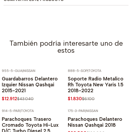
También podría interesarte uno de
estos
955-5-GUA
|
NISSAN
888-5-SOP
|
TOYOTA
-70% SOBRE PRECIO NORMAL
-70% SOBRE PRECIO NORMAL
Guardabarros Delantero
Soporte Radio Metalico
Izquier Nissan Qashqai
Rh Toyota New Yaris 1.5
2015-2021
2018-2022
$12.912
$1.830
$43.040
$6.100
914-5-PAR
|
TOYOTA
175-3-PAR
|
NISSAN
-70% SOBRE PRECIO NORMAL
-50% SOBRE PRECIO NORMAL
Parachoques Trasero
Parachoques Delantero
Cromado Toyota Hi-Lux
Nissan Qashqai 2018
D/C Turbo Diesel 2.5