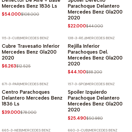
Mercedes Benz 1836 Ls
Parachoque Delantero
Mercedes Benz Gla200
$54.000
$108.000
2020
$22.000
$44.000
115-3-CUB
|
MERCEDES BENZ
138-3-REJ
|
MERCEDES BENZ
-50% SOBRE PRECIO NORMAL
-50% SOBRE PRECIO NORMAL
Cubre Travesaño Inferior
Rejilla Inferior
Mercedes Benz Gla200
Parachoques Del.
2020
Mercedes Benz Gla200
2020
$6.263
$12.525
$44.100
$88.200
671-3-PAR
|
MERCEDES BENZ
157-3-SPO
|
MERCEDES BENZ
-50% SOBRE PRECIO NORMAL
-50% SOBRE PRECIO NORMAL
Centro Parachoques
Spoiler Izquierdo
Delantero Mercedes Benz
Parachoque Delantero
1836 Ls
Mercedes Benz Gla200
2020
$39.000
$78.000
$25.490
$50.980
665-3-NEB
|
MERCEDES BENZ
660-3-CUB
|
MERCEDES BENZ