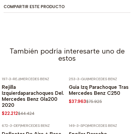
COMPARTIR ESTE PRODUCTO
También podría interesarte uno de
estos
197-3-REJ
|
MERCEDES BENZ
253-3-GUI
|
MERCEDES BENZ
-50% SOBRE PRECIO NORMAL
-50% SOBRE PRECIO NORMAL
Rejilla
Guia Izq Parachoque Tras
Izquierdaparachoques Del.
Mercedes Benz C250
Mercedes Benz Gla200
$37.963
$75.925
2020
$22.212
$44.424
672-3-DEF
|
MERCEDES BENZ
149-3-SPO
|
MERCEDES BENZ
-50% SOBRE PRECIO NORMAL
-50% SOBRE PRECIO NORMAL
Deflector De Aire + Base
Spoiler Derecho