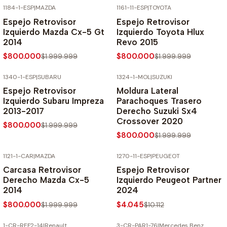
1184-1-ESP
|
MAZDA
1161-11-ESP
|
TOYOTA
-60% SOBRE PRECIO NORMAL
-60% SOBRE PRECIO NORMAL
Espejo Retrovisor
Espejo Retrovisor
Izquierdo Mazda Cx-5 Gt
Izquierdo Toyota Hlux
2014
Revo 2015
$800.000
$800.000
$1.999.999
$1.999.999
1340-1-ESP
|
SUBARU
1324-1-MOL
|
SUZUKI
-60% SOBRE PRECIO NORMAL
-60% SOBRE PRECIO NORMAL
Espejo Retrovisor
Moldura Lateral
Izquierdo Subaru Impreza
Parachoques Trasero
2013-2017
Derecho Suzuki Sx4
Crossover 2020
$800.000
$1.999.999
$800.000
$1.999.999
1121-1-CAR
|
MAZDA
1270-11-ESP
|
PEUGEOT
-60% SOBRE PRECIO NORMAL
-60% SOBRE PRECIO NORMAL
Carcasa Retrovisor
Espejo Retrovisor
Derecho Mazda Cx-5
Izquierdo Peugeot Partner
2014
2024
$800.000
$4.045
$1.999.999
$10.112
1-CR-REF2-14
|
Renault
3-CR-PAR1-76
|
Mercedes Benz