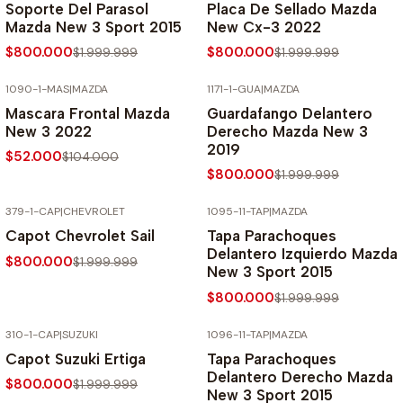
Soporte Del Parasol
Placa De Sellado Mazda
Mazda New 3 Sport 2015
New Cx-3 2022
$800.000
$800.000
$1.999.999
$1.999.999
1090-1-MAS
|
MAZDA
1171-1-GUA
|
MAZDA
-50% SOBRE PRECIO NORMAL
-60% SOBRE PRECIO NORMAL
Mascara Frontal Mazda
Guardafango Delantero
New 3 2022
Derecho Mazda New 3
2019
$52.000
$104.000
$800.000
$1.999.999
379-1-CAP
|
CHEVROLET
1095-11-TAP
|
MAZDA
-60% SOBRE PRECIO NORMAL
-60% SOBRE PRECIO NORMAL
Capot Chevrolet Sail
Tapa Parachoques
Delantero Izquierdo Mazda
$800.000
$1.999.999
New 3 Sport 2015
$800.000
$1.999.999
310-1-CAP
|
SUZUKI
1096-11-TAP
|
MAZDA
-60% SOBRE PRECIO NORMAL
-60% SOBRE PRECIO NORMAL
Capot Suzuki Ertiga
Tapa Parachoques
Delantero Derecho Mazda
$800.000
$1.999.999
New 3 Sport 2015