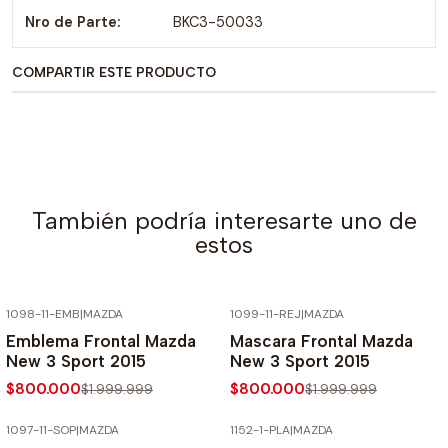
Nro de Parte:
BKC3-50033
COMPARTIR ESTE PRODUCTO
También podría interesarte uno de
estos
1098-11-EMB
|
MAZDA
1099-11-REJ
|
MAZDA
-60% SOBRE PRECIO NORMAL
-60% SOBRE PRECIO NORMAL
Emblema Frontal Mazda
Mascara Frontal Mazda
New 3 Sport 2015
New 3 Sport 2015
$800.000
$800.000
$1.999.999
$1.999.999
1097-11-SOP
|
MAZDA
1152-1-PLA
|
MAZDA
-60% SOBRE PRECIO NORMAL
-60% SOBRE PRECIO NORMAL