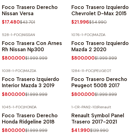
-60% SOBRE PRECIO NORMAL
-60% SOBRE PRECIO NORMAL
Foco Trasero Derecho
Foco Trasero Izquierdo
Nissan Versa
Chevrolet D-Max 2015
$17.480
$21.996
$43.701
$54.990
528-1-FOC
|
NISSAN
1076-1-FOC
|
MAZDA
-60% SOBRE PRECIO NORMAL
-60% SOBRE PRECIO NORMAL
Foco Trasera Con Arnes
Foco Trasero Izquierdo
Rh Nissan Np300
Mazda 2 2020
$800.000
$800.000
$1.999.999
$1.999.999
1038-1-FOC
|
MAZDA
1284-11-FOC
|
PEUGEOT
-60% SOBRE PRECIO NORMAL
-60% SOBRE PRECIO NORMAL
Foco Trasero Izquierdo
Foco Trasero Derecho
Interior Mazda 3 2019
Peugeot 5008 2017
$800.000
$800.000
$1.999.999
$1.999.999
1045-1-FOC
|
HONDA
1-CR-PAN2-10
|
Renault
-60% SOBRE PRECIO NORMAL
-70% SOBRE PRECIO NORMAL
Foco Trasero Derecho
Renault Symbol Panel
Honda Ridgeline 2018
Trasero 2017-2021
$800.000
$41.990
$1.999.999
$139.990