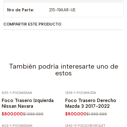
Nro de Parte:
215-19AAR-UE
COMPARTIR ESTE PRODUCTO
También podría interesarte uno de
estos
635-1-FOC
|
NISSAN
1339-1-FOC
|
MAZDA
-60% SOBRE PRECIO NORMAL
-60% SOBRE PRECIO NORMAL
Foco Trasero Izquierda
Foco Trasero Derecho
Nissan Navara
Mazda 3 2017-2022
$800.000
$800.000
$1.999.999
$1.999.999
602-1-FOC
|
NISSAN
1342-11-FOC
|
CHEVROLET