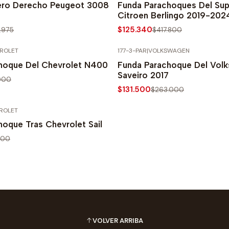
ero Derecho Peugeot 3008
Funda Parachoques Del Sup
Citroen Berlingo 2019-202
$125.340
.975
$417.800
ROLET
177-3-PAR
|
VOLKSWAGEN
PRECIO NORMAL
-50% SOBRE PRECIO NORMAL
hoque Del Chevrolet N400
Funda Parachoque Del Vol
Saveiro 2017
000
$131.500
$263.000
ROLET
PRECIO NORMAL
oque Tras Chevrolet Sail
000
VOLVER ARRIBA