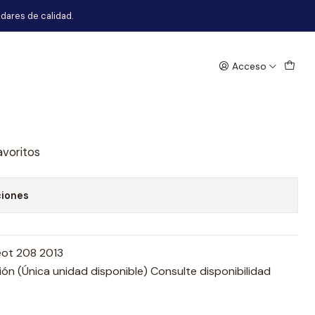
dares de calidad.
Acceso
que Del Peugeot 208 2013
egar al Carro
Comprar ahora
avoritos
ciones
eot 208 2013
n (Única unidad disponible) Consulte disponibilidad