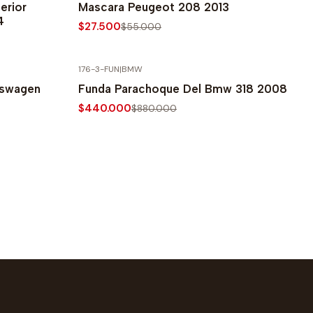
erior
Mascara Peugeot 208 2013
4
$27.500
$55.000
176-3-FUN
|
BMW
-50% SOBRE PRECIO NORMAL
kswagen
Funda Parachoque Del Bmw 318 2008
$440.000
$880.000