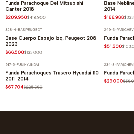
Funda Parachoque Del Mitsubishi
Base Neblin
Canter 2018
2014
$209.950
$166.988
$419.900
$333
328-4-BAS
|
PEUGEOT
249-3-PAR
|
CHEV
-50% SOBRE PRECIO NORMAL
-50% SOBRE 
Base Cuerpo Espejo Izq. Peugeot 208
Funda Parac
2023
$51.500
$103.
$66.500
$133.000
917-5-FUN
|
HYUNDAI
234-3-PAR
|
CHEV
-70% SOBRE PRECIO NORMAL
-50% SOBRE 
Funda Parachoques Trasero Hyundai I10
Funda Parach
2011-2014
$29.000
$58.
$67.704
$225.680