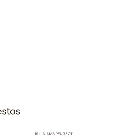
estos
154-3-MAS
|
PEUGEOT
-50% SOBRE PRECIO NORMAL