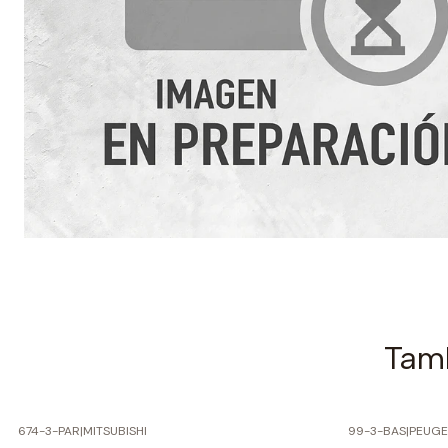
Tamb
674-3-PAR
|
MITSUBISHI
99-3-BAS
|
PEUG
-50% SOBRE PRECIO NORMAL
-50% SOBRE 