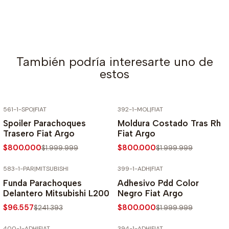
También podría interesarte uno de
estos
561-1-SPO
|
FIAT
392-1-MOL
|
FIAT
-60% SOBRE PRECIO NORMAL
-60% SOBRE PRECIO NORMAL
Spoiler Parachoques
Moldura Costado Tras Rh
Trasero Fiat Argo
Fiat Argo
$800.000
$800.000
$1.999.999
$1.999.999
583-1-PAR
|
MITSUBISHI
399-1-ADH
|
FIAT
-60% SOBRE PRECIO NORMAL
-60% SOBRE PRECIO NORMAL
Funda Parachoques
Adhesivo Pdd Color
Delantero Mitsubishi L200
Negro Fiat Argo
$96.557
$800.000
$241.393
$1.999.999
400-1-ADH
|
FIAT
394-1-ADH
|
FIAT