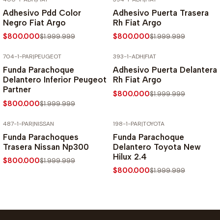
-60% SOBRE PRECIO NORMAL
-60% SOBRE PRECIO NORMAL
Adhesivo Pdd Color
Adhesivo Puerta Trasera
Negro Fiat Argo
Rh Fiat Argo
$800.000
$800.000
$1.999.999
$1.999.999
704-1-PAR
|
PEUGEOT
393-1-ADH
|
FIAT
-60% SOBRE PRECIO NORMAL
-60% SOBRE PRECIO NORMAL
Funda Parachoque
Adhesivo Puerta Delantera
Delantero Inferior Peugeot
Rh Fiat Argo
Partner
$800.000
$1.999.999
$800.000
$1.999.999
487-1-PAR
|
NISSAN
198-1-PAR
|
TOYOTA
-60% SOBRE PRECIO NORMAL
-60% SOBRE PRECIO NORMAL
Funda Parachoques
Funda Parachoque
Trasera Nissan Np300
Delantero Toyota New
Hilux 2.4
$800.000
$1.999.999
$800.000
$1.999.999