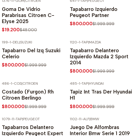
1376-11-GOM
|
CITROEN
641-1-TAP
|
PEUGEOT
-60% SOBRE PRECIO NORMAL
-60% SOBRE PRECIO NORMAL
Goma De Vidrio
Tapabarro Izquierdo
Parabrisas Citroen C-
Peugeot Partner
Elyse 2025
$800.000
$1.999.999
$19.200
$48.000
199-1-DEL
|
SUZUKI
1120-1-TAP
|
MAZDA
-60% SOBRE PRECIO NORMAL
-60% SOBRE PRECIO NORMAL
Tapabarro Del Izq Suzuki
Tapabarro Delantero
Celerio
Izquierdo Mazda 2 Sport
2014
$800.000
$1.999.999
$800.000
$1.999.999
486-1-COS
|
CITROEN
485-1-TAP
|
HYUNDAI
-60% SOBRE PRECIO NORMAL
-60% SOBRE PRECIO NORMAL
Costado (Furgon) Rh
Tapiz Int Tras Der Hyundai
Citroen Berlingo
H1
$800.000
$800.000
$1.999.999
$1.999.999
1079-11-TAP
|
PEUGEOT
1102-11-ALF
|
BMW
-60% SOBRE PRECIO NORMAL
-60% SOBRE PRECIO NORMAL
Tapabarros Delantero
Juego De Alfombras
Izquierdo Peugeot Expert
Interior Bmw Serie 1 2019