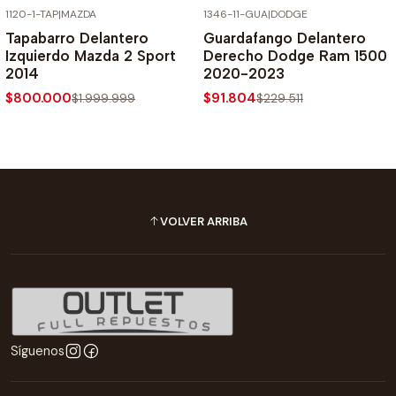
1120-1-TAP
|
MAZDA
1346-11-GUA
|
DODGE
-60% SOBRE PRECIO NORMAL
-60% SOBRE PRECIO NORMAL
Tapabarro Delantero
Guardafango Delantero
Izquierdo Mazda 2 Sport
Derecho Dodge Ram 1500
2014
2020-2023
$800.000
$91.804
$1.999.999
$229.511
VOLVER ARRIBA
Síguenos