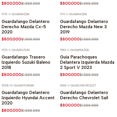
$800.000
$800.000
$1.999.999
$1.999.999
1175-1-GUA
|
MAZDA
1171-1-GUA
|
MAZDA
-60% SOBRE PRECIO NORMAL
-60% SOBRE PRECIO NORMAL
Guardafango Delantero
Guardafango Delantero
Derecho Mazda Cx-5
Derecho Mazda New 3
2020
2019
$800.000
$800.000
$1.999.999
$1.999.999
1170-1-GUA
|
SUZUKI
1183-1-GUIA
|
MAZDA
-60% SOBRE PRECIO NORMAL
-60% SOBRE PRECIO NORMAL
Guardafango Trasero
Guia Parachoques
Izquierdo Suzuki Baleno
Delantera Izquierda Mazda
2018
2 Sport V 2023
$800.000
$800.000
$1.999.999
$1.999.999
1358-11-GUA
|
HYUNDAI
696-1-GUA
|
CHEVROLET
-60% SOBRE PRECIO NORMAL
-60% SOBRE PRECIO NORMAL
Guardafango Delantero
Guardafango Delantero
Izquierdo Hyundai Accent
Derecho Chevrolet Sail
2020
$800.000
$1.999.999
$800.000
$1.999.999