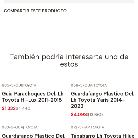
COMPARTIR ESTE PRODUCTO
También podría interesarte uno de
estos
885-5-GUI
|
TOYOTA
956-5-GUA
|
TOYOTA
-70% SOBRE PRECIO NORMAL
-70% SOBRE PRECIO NORMAL
Guia Parachoques Del. Lh
Guardafango Plastico Del.
Toyota Hi-Lux 2011-2018
Lh Toyota Yaris 2014-
2023
$1.332
$4.440
$4.098
$13.660
963-5-GUA
|
TOYOTA
972-5-TAP
|
TOYOTA
-70% SOBRE PRECIO NORMAL
-70% SOBRE PRECIO NORMAL
Guardafango Plastico Del.
Tapabarro Lh Toyota Hilux