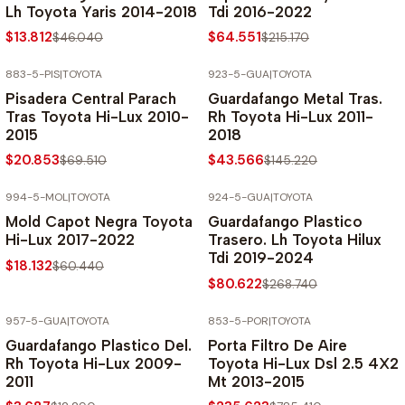
Lh Toyota Yaris 2014-2018
Tdi 2016-2022
$13.812
$64.551
$46.040
$215.170
883-5-PIS
|
TOYOTA
923-5-GUA
|
TOYOTA
-70% SOBRE PRECIO NORMAL
-70% SOBRE PRECIO NORMAL
Pisadera Central Parach
Guardafango Metal Tras.
Tras Toyota Hi-Lux 2010-
Rh Toyota Hi-Lux 2011-
2015
2018
$20.853
$43.566
$69.510
$145.220
994-5-MOL
|
TOYOTA
924-5-GUA
|
TOYOTA
-70% SOBRE PRECIO NORMAL
-70% SOBRE PRECIO NORMAL
Mold Capot Negra Toyota
Guardafango Plastico
Hi-Lux 2017-2022
Trasero. Lh Toyota Hilux
Tdi 2019-2024
$18.132
$60.440
$80.622
$268.740
957-5-GUA
|
TOYOTA
853-5-POR
|
TOYOTA
-70% SOBRE PRECIO NORMAL
-70% SOBRE PRECIO NORMAL
Guardafango Plastico Del.
Porta Filtro De Aire
Rh Toyota Hi-Lux 2009-
Toyota Hi-Lux Dsl 2.5 4X2
2011
Mt 2013-2015