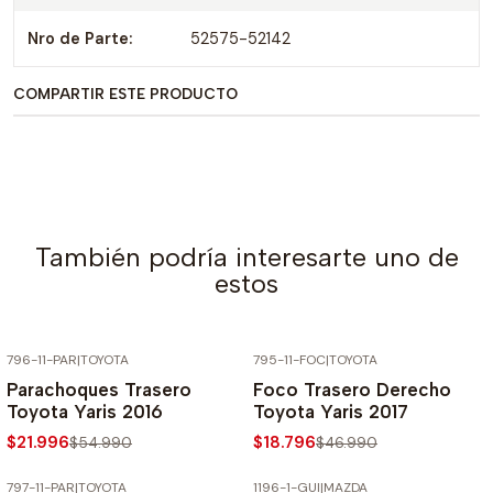
Nro de Parte:
52575-52142
COMPARTIR ESTE PRODUCTO
También podría interesarte uno de
estos
796-11-PAR
|
TOYOTA
795-11-FOC
|
TOYOTA
-60% SOBRE PRECIO NORMAL
-60% SOBRE PRECIO NORMAL
Parachoques Trasero
Foco Trasero Derecho
Toyota Yaris 2016
Toyota Yaris 2017
$21.996
$18.796
$54.990
$46.990
797-11-PAR
|
TOYOTA
1196-1-GUI
|
MAZDA