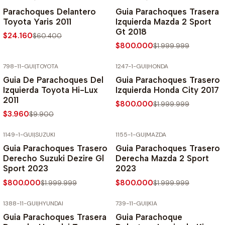
-60% SOBRE PRECIO NORMAL
-60% SOBRE PRECIO NORMAL
Parachoques Delantero
Guia Parachoques Trasera
Toyota Yaris 2011
Izquierda Mazda 2 Sport
Gt 2018
$24.160
$60.400
$800.000
$1.999.999
798-11-GUI
|
TOYOTA
1247-1-GUI
|
HONDA
-60% SOBRE PRECIO NORMAL
-60% SOBRE PRECIO NORMAL
Guia De Parachoques Del
Guia Parachoques Trasero
Izquierda Toyota Hi-Lux
Izquierda Honda City 2017
2011
$800.000
$1.999.999
$3.960
$9.900
1149-1-GUI
|
SUZUKI
1155-1-GU
|
MAZDA
-60% SOBRE PRECIO NORMAL
-60% SOBRE PRECIO NORMAL
Guia Parachoques Trasero
Guia Parachoques Trasero
Derecho Suzuki Dezire Gl
Derecha Mazda 2 Sport
Sport 2023
2023
$800.000
$800.000
$1.999.999
$1.999.999
1388-11-GUI
|
HYUNDAI
739-11-GUI
|
KIA
-60% SOBRE PRECIO NORMAL
-60% SOBRE PRECIO NORMAL
Guia Parachoques Trasera
Guia Parachoque