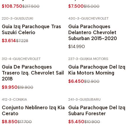
$108.750
$7.500
$217.500
$15.000
220-3-GUI
|
SUZUKI
430-3-GUI
|
CHEVROLET
-50% SOBRE PRECIO NORMAL
Guia Izq Parachoque Tras
Guia Parachoques
Suzuki Celerio
Delantero Chevrolet
Suburban 2015-2020
$3.614
$7.228
$14.990
312-4-GUI
|
CHEVROLET
237-3-GUI
|
KIA MOTORS
-50% SOBRE PRECIO NORMAL
-50% SOBRE PRECIO NORMAL
Guia De Parachoques
Guia Parachoque Del Izq
Trasero Izq. Chevrolet Sail
Kia Motors Morning
2018
$6.450
$12.900
$9.950
$19.900
412-3-CON
|
KIA
241-3-GUI
|
SUBARU
-50% SOBRE PRECIO NORMAL
-50% SOBRE PRECIO NORMAL
Conjunto Neblinero Izq Kia
Guia Parachoque Del Izq
Cerato
Subaru Forester
$8.850
$5.450
$17.700
$10.900