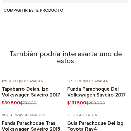
COMPARTIR ESTE PRODUCTO
También podría interesarte uno de
estos
129-3-DEL
|
VOLKSWAGEN
177-3-PAR
|
VOLKSWAGEN
-50% SOBRE PRECIO NORMAL
-50% SOBRE PRECIO NORMAL
Tapabarro Delan. Izq
Funda Parachoque Del
Volkswagen Saveiro 2017
Volkswagen Saveiro 2017
$39.500
$131.500
$79.000
$263.000
597-3-PAR
|
VOLKSWAGEN
131-3-GUI
|
TOYOTA
-50% SOBRE PRECIO NORMAL
-50% SOBRE PRECIO NORMAL
Funda Parachoque Tras
Guia Parachoque Del Izq
Volkswagen Saveiro 2015
Toyota Rav4