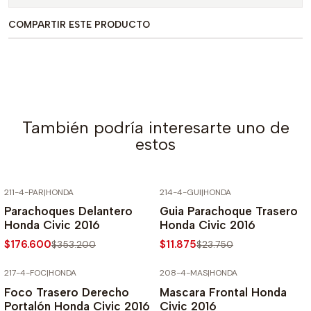
COMPARTIR ESTE PRODUCTO
También podría interesarte uno de
estos
211-4-PAR
|
HONDA
214-4-GUI
|
HONDA
-50% SOBRE PRECIO NORMAL
-50% SOBRE PRECIO NORMAL
Parachoques Delantero
Guia Parachoque Trasero
Honda Civic 2016
Honda Civic 2016
$176.600
$11.875
$353.200
$23.750
217-4-FOC
|
HONDA
208-4-MAS
|
HONDA
-50% SOBRE PRECIO NORMAL
-50% SOBRE PRECIO NORMAL
Foco Trasero Derecho
Mascara Frontal Honda
Portalón Honda Civic 2016
Civic 2016