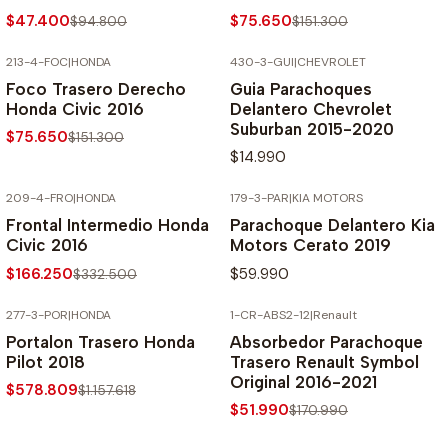
$47.400
$75.650
$94.800
$151.300
213-4-FOC
|
HONDA
430-3-GUI
|
CHEVROLET
-50% SOBRE PRECIO NORMAL
Foco Trasero Derecho
Guia Parachoques
Honda Civic 2016
Delantero Chevrolet
Suburban 2015-2020
$75.650
$151.300
$14.990
209-4-FRO
|
HONDA
179-3-PAR
|
KIA MOTORS
-50% SOBRE PRECIO NORMAL
Frontal Intermedio Honda
Parachoque Delantero Kia
Civic 2016
Motors Cerato 2019
$166.250
$59.990
$332.500
277-3-POR
|
HONDA
1-CR-ABS2-12
|
Renault
-50% SOBRE PRECIO NORMAL
-70% SOBRE PRECIO NORMAL
Portalon Trasero Honda
Absorbedor Parachoque
Pilot 2018
Trasero Renault Symbol
Original 2016-2021
$578.809
$1.157.618
$51.990
$170.990