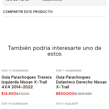
COMPARTIR ESTE PRODUCTO
También podría interesarte uno de
estos
1410-11-GUI
|
NISSAN
536-1-GUI
|
NISSAN
-60% SOBRE PRECIO NORMAL
-60% SOBRE PRECIO NORMAL
Guia Parachoques Trasera
Guia Parachoques
Izquierda Nissan X-Trail
Delantero Derecho Nissan
4X4 2014-2022
X-Trail
$14.800
$800.000
$37.000
$1.999.999
1291-11-GUI
|
NISSAN
1147-1-GUI
|
JEEP
-60% SOBRE PRECIO NORMAL
-60% SOBRE PRECIO NORMAL