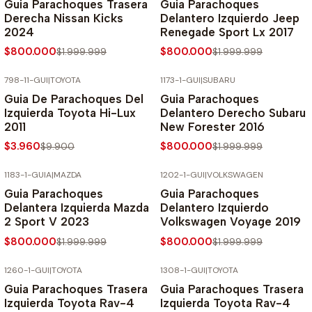
Guia Parachoques Trasera
Guia Parachoques
Derecha Nissan Kicks
Delantero Izquierdo Jeep
2024
Renegade Sport Lx 2017
$800.000
$800.000
$1.999.999
$1.999.999
798-11-GUI
|
TOYOTA
1173-1-GUI
|
SUBARU
-60% SOBRE PRECIO NORMAL
-60% SOBRE PRECIO NORMAL
Guia De Parachoques Del
Guia Parachoques
Izquierda Toyota Hi-Lux
Delantero Derecho Subaru
2011
New Forester 2016
$3.960
$800.000
$9.900
$1.999.999
1183-1-GUIA
|
MAZDA
1202-1-GUI
|
VOLKSWAGEN
-60% SOBRE PRECIO NORMAL
-60% SOBRE PRECIO NORMAL
Guia Parachoques
Guia Parachoques
Delantera Izquierda Mazda
Delantero Izquierdo
2 Sport V 2023
Volkswagen Voyage 2019
$800.000
$800.000
$1.999.999
$1.999.999
1260-1-GUI
|
TOYOTA
1308-1-GUI
|
TOYOTA
-60% SOBRE PRECIO NORMAL
-60% SOBRE PRECIO NORMAL
Guia Parachoques Trasera
Guia Parachoques Trasera
Izquierda Toyota Rav-4
Izquierda Toyota Rav-4