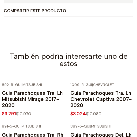
COMPARTIR ESTE PRODUCTO
También podría interesarte uno de
estos
892-5-GUI
|
MITSUBISHI
1009-5-GUI
|
CHEVROLET
-70% SOBRE PRECIO NORMAL
-70% SOBRE PRECIO NORMAL
Guia Parachoques Tra. Lh
Guia Parachoques Tra. Lh
Mitsubishi Mirage 2017-
Chevrolet Captiva 2007-
2020
2020
$3.291
$3.024
$10.970
$10.080
891-5-GUI
|
MITSUBISHI
889-5-GUI
|
MITSUBISHI
-70% SOBRE PRECIO NORMAL
-70% SOBRE PRECIO NORMAL
Guia Parachoques Tra. Rh
Guia Parachoques Del. Lh