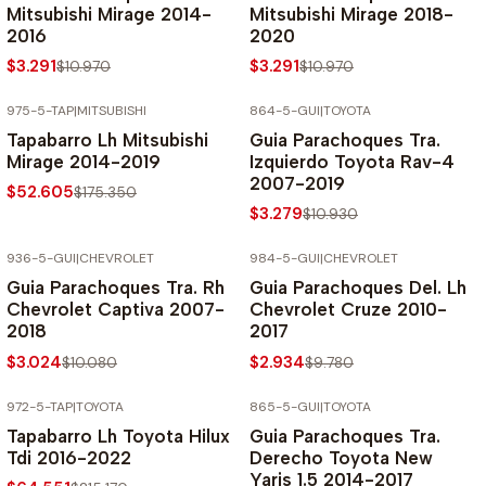
Mitsubishi Mirage 2014-
Mitsubishi Mirage 2018-
2016
2020
$3.291
$3.291
$10.970
$10.970
975-5-TAP
|
MITSUBISHI
864-5-GUI
|
TOYOTA
-70% SOBRE PRECIO NORMAL
-70% SOBRE PRECIO NORMAL
Tapabarro Lh Mitsubishi
Guia Parachoques Tra.
Mirage 2014-2019
Izquierdo Toyota Rav-4
2007-2019
$52.605
$175.350
$3.279
$10.930
936-5-GUI
|
CHEVROLET
984-5-GUI
|
CHEVROLET
-70% SOBRE PRECIO NORMAL
-70% SOBRE PRECIO NORMAL
Guia Parachoques Tra. Rh
Guia Parachoques Del. Lh
Chevrolet Captiva 2007-
Chevrolet Cruze 2010-
2018
2017
$3.024
$2.934
$10.080
$9.780
972-5-TAP
|
TOYOTA
865-5-GUI
|
TOYOTA
-70% SOBRE PRECIO NORMAL
-70% SOBRE PRECIO NORMAL
Tapabarro Lh Toyota Hilux
Guia Parachoques Tra.
Tdi 2016-2022
Derecho Toyota New
Yaris 1.5 2014-2017