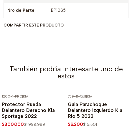
Nro de Parte:
BP1065
COMPARTIR ESTE PRODUCTO
También podría interesarte uno de
estos
1200-1-PRO
|
KIA
739-11-GUI
|
KIA
-60% SOBRE PRECIO NORMAL
-60% SOBRE PRECIO NORMAL
Protector Rueda
Guia Parachoque
Delantero Derecho Kia
Delantero Izquierdo Kia
Sportage 2022
Rio 5 2022
$800.000
$6.200
$1.999.999
$15.501