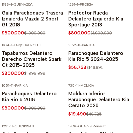
1196-1-GUI
|
MAZDA
1261-1-PRO
|
KIA
-60% SOBRE PRECIO NORMAL
-60% SOBRE PRECIO NORMAL
Guia Parachoques Trasera
Protector Rueda
Izquierda Mazda 2 Sport
Delantero Izquierdo Kia
Gt 2018
Sportage 2013
$800.000
$800.000
$1.999.999
$1.999.999
1104-1-TAP
|
CHVEROLET
1352-11-PAR
|
KIA
-60% SOBRE PRECIO NORMAL
-60% SOBRE PRECIO NORMAL
Tapabarros Delantero
Parachoques Delantero
Derecho Chverolet Spark
Kia Rio 5 2024-2025
Gt 2015-2025
$58.758
$146.895
$800.000
$1.999.999
1051-11-PAR
|
KIA
735-11-MOL
|
KIA
-60% SOBRE PRECIO NORMAL
-60% SOBRE PRECIO NORMAL
Parachoques Delantero
Moldura Inferior
Kia Rio 5 2018
Parachoque Delantero Kia
Cerato 2025
$800.000
$1.999.999
$19.490
$48.725
1291-11-GUI
|
NISSAN
1-CR-GUA7-9
|
Renault
-60% SOBRE PRECIO NORMAL
-70% SOBRE PRECIO NORMAL