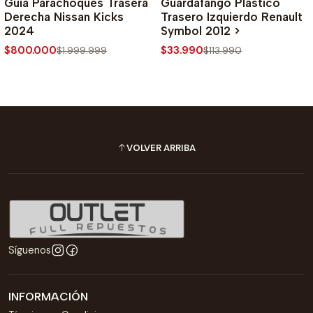
Guia Parachoques Trasera
Guardafango Plástico
Derecha Nissan Kicks
Trasero Izquierdo Renault
2024
Symbol 2012 >
$800.000
$33.990
$1.999.999
$113.990
VOLVER ARRIBA
Síguenos
INFORMACIÓN