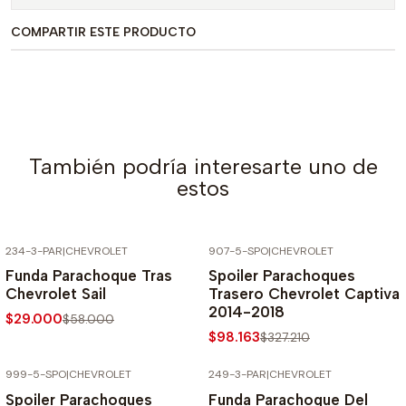
COMPARTIR ESTE PRODUCTO
También podría interesarte uno de
estos
234-3-PAR
|
CHEVROLET
907-5-SPO
|
CHEVROLET
-50% SOBRE PRECIO NORMAL
-70% SOBRE PRECIO NORMAL
Funda Parachoque Tras
Spoiler Parachoques
Chevrolet Sail
Trasero Chevrolet Captiva
2014-2018
$29.000
$58.000
$98.163
$327.210
999-5-SPO
|
CHEVROLET
249-3-PAR
|
CHEVROLET
-70% SOBRE PRECIO NORMAL
-50% SOBRE PRECIO NORMAL
Spoiler Parachoques
Funda Parachoque Del