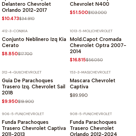
Delantero Chevrolet
Chevrolet N400
Orlando 2012-2017
$51.500
$103.000
$10.473
$34.910
412-3-CON
|
KIA
1013-5-MOL
|
CHEVROLET
-50% SOBRE PRECIO NORMAL
-70% SOBRE PRECIO NORMAL
Conjunto Neblinero Izq Kia
Mold.Capot Cromada
Cerato
Chevrolet Optra 2007-
2014
$8.850
$17.700
$16.815
$56.050
312-4-GUI
|
CHEVROLET
153-3-MAS
|
CHEVROLET
-50% SOBRE PRECIO NORMAL
Guia De Parachoques
Mascara Chevrolet
Trasero Izq. Chevrolet Sail
Captiva
2018
$89.990
$9.950
$19.900
906-5-FUN
|
CHEVROLET
908-5-FUN
|
CHEVROLET
-70% SOBRE PRECIO NORMAL
-70% SOBRE PRECIO NORMAL
Funda Parachoques
Funda Parachoques
Trasero Chevrolet Captiva
Trasero Chevrolet
2011-2013
Orlando 2012-2024