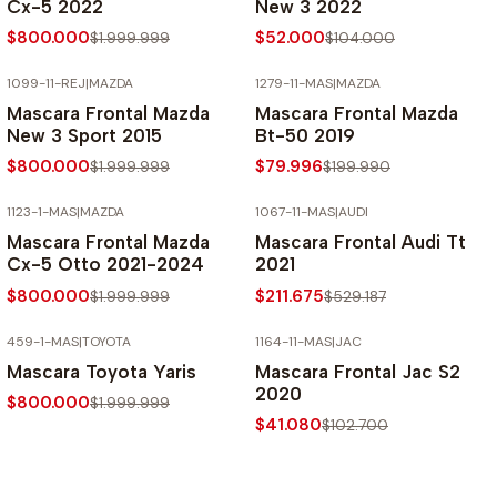
Cx-5 2022
New 3 2022
$800.000
$52.000
$1.999.999
$104.000
1099-11-REJ
|
MAZDA
1279-11-MAS
|
MAZDA
-60% SOBRE PRECIO NORMAL
-60% SOBRE PRECIO NORMAL
Mascara Frontal Mazda
Mascara Frontal Mazda
New 3 Sport 2015
Bt-50 2019
$800.000
$79.996
$1.999.999
$199.990
1123-1-MAS
|
MAZDA
1067-11-MAS
|
AUDI
-60% SOBRE PRECIO NORMAL
-60% SOBRE PRECIO NORMAL
Mascara Frontal Mazda
Mascara Frontal Audi Tt
Cx-5 Otto 2021-2024
2021
$800.000
$211.675
$1.999.999
$529.187
459-1-MAS
|
TOYOTA
1164-11-MAS
|
JAC
-60% SOBRE PRECIO NORMAL
-60% SOBRE PRECIO NORMAL
Mascara Toyota Yaris
Mascara Frontal Jac S2
2020
$800.000
$1.999.999
$41.080
$102.700