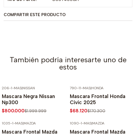
COMPARTIR ESTE PRODUCTO
También podría interesarte uno de
estos
206-1-MAS
|
NISSAN
790-11-MAS
|
HONDA
-60% SOBRE PRECIO NORMAL
-60% SOBRE PRECIO NORMAL
Mascara Negra Nissan
Mascara Frontal Honda
Np300
Civic 2025
$800.000
$68.120
$1.999.999
$170.300
1035-1-MAS
|
MAZDA
1090-1-MAS
|
MAZDA
-60% SOBRE PRECIO NORMAL
-50% SOBRE PRECIO NORMAL
Mascara Frontal Mazda
Mascara Frontal Mazda