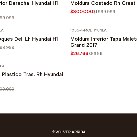
rior Derecha Hyundai H1
Moldura Costado Rh Great
$800.000
$1.999.999
999.999
DAI
1055-1-MOL
|
HYUNDAI
PRECIO NORMAL
-60% SOBRE PRECIO NORMAL
ques Del. Lh Hyundai H1
Moldura Inferior Tapa Male
Grand 2017
999.999
$26.766
$66.915
DAI
PRECIO NORMAL
Plastico Tras. Rh Hyundai
999.999
VOLVER ARRIBA