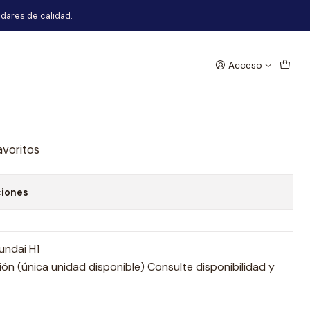
dares de calidad.
Acceso
do Tras Rh Hyundai H1
egar al Carro
Comprar ahora
avoritos
ciones
undai H1
n (única unidad disponible) Consulte disponibilidad y