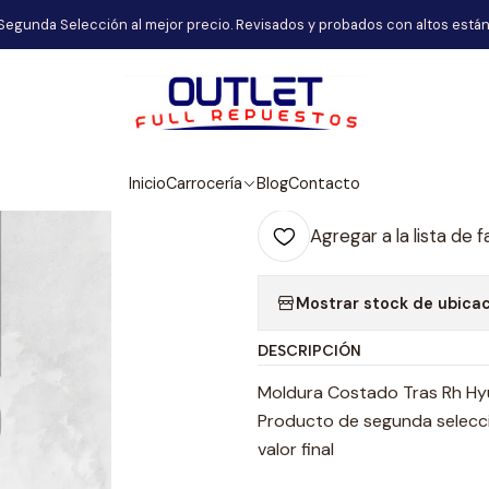
Inicio
Carrocería
Moldura Costado Tras Rh Hyundai H1
Segunda Selección al mejor precio. Revisados y probados con altos están
|
Moldura Costa
Agr
Inicio
Carrocería
Blog
Contacto
Cantidad
Agregar a la lista de f
Mostrar stock de ubica
DESCRIPCIÓN
Moldura Costado Tras Rh Hy
Producto de segunda selecció
valor final