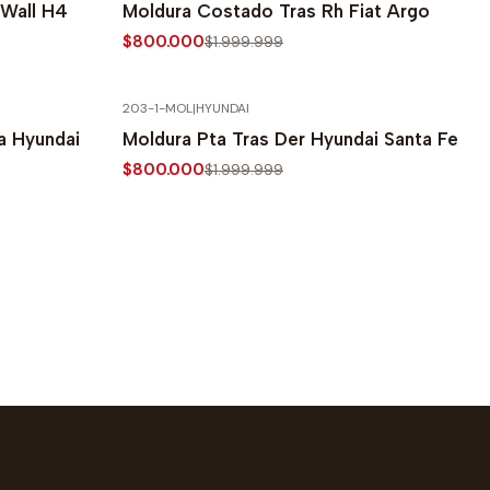
 Wall H4
Moldura Costado Tras Rh Fiat Argo
$800.000
$1.999.999
203-1-MOL
|
HYUNDAI
-60% SOBRE PRECIO NORMAL
ta Hyundai
Moldura Pta Tras Der Hyundai Santa Fe
$800.000
$1.999.999