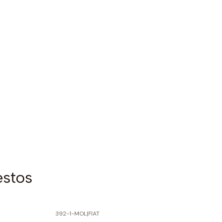
estos
392-1-MOL
|
FIAT
-60% SOBRE PRECIO NORMAL