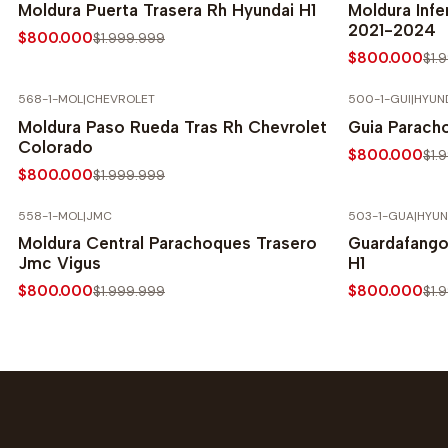
Moldura Puerta Trasera Rh Hyundai H1
Moldura Infe
2021-2024
$800.000
$1.999.999
$800.000
$1.
568-1-MOL
|
CHEVROLET
500-1-GUI
|
HYUN
-60% SOBRE PRECIO NORMAL
-60% SOBRE 
Moldura Paso Rueda Tras Rh Chevrolet
Guia Paracho
Colorado
$800.000
$1.
$800.000
$1.999.999
558-1-MOL
|
JMC
503-1-GUA
|
HYUN
-60% SOBRE PRECIO NORMAL
-60% SOBRE 
Moldura Central Parachoques Trasero
Guardafango 
Jmc Vigus
H1
$800.000
$800.000
$1.999.999
$1.