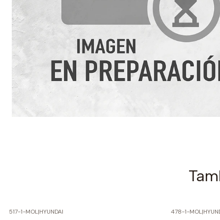
Tamb
517-1-MOL
|
HYUNDAI
478-1-MOL
|
HYUN
-60% SOBRE PRECIO NORMAL
-60% SOBRE 