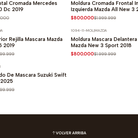
ntal Cromada Mercedes
Moldura Cromada Frontal In
0 Dc 2019
Izquierda Mazda All New 3 
$800.000
.000
$1.999.999
DA
1094-11-MOL
|
MAZDA
PRECIO NORMAL
-60% SOBRE PRECIO NORMAL
rior Rejilla Mascara Mazda
Moldura Mascara Delantera 
5 2019
Mazda New 3 Sport 2018
$800.000
999.999
$1.999.999
I
PRECIO NORMAL
do De Mascara Suzuki Swift
-2025
999.999
VOLVER ARRIBA