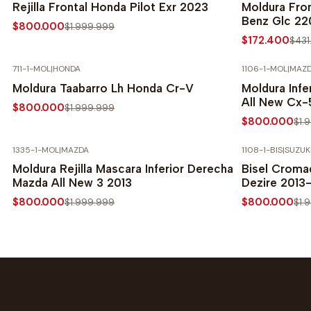
Rejilla Frontal Honda Pilot Exr 2023
Moldura Fro
Benz Glc 22
$800.000
$1.999.999
$172.400
$431
711-1-MOL
|
HONDA
1106-1-MOL
|
MAZ
-60% SOBRE PRECIO NORMAL
-60% SOBRE 
Moldura Taabarro Lh Honda Cr-V
Moldura Infe
All New Cx-
$800.000
$1.999.999
$800.000
$1.
1335-1-MOL
|
MAZDA
1108-1-BIS
|
SUZUK
-60% SOBRE PRECIO NORMAL
-60% SOBRE 
Moldura Rejilla Mascara Inferior Derecha
Bisel Croma
Mazda All New 3 2013
Dezire 2013
$800.000
$800.000
$1.999.999
$1.