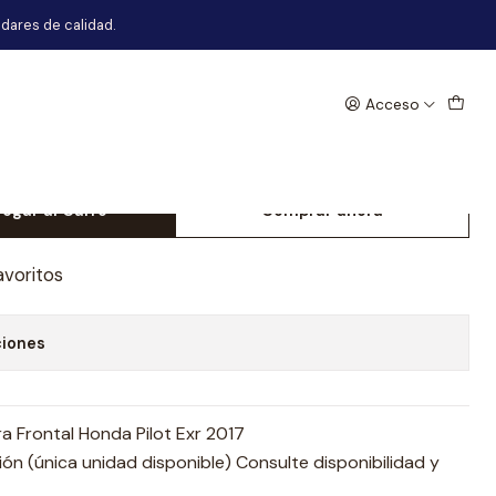
r 2017
dares de calidad.
Acceso
da De Mascara Frontal
r 2017
egar al Carro
Comprar ahora
avoritos
ciones
 Frontal Honda Pilot Exr 2017
n (única unidad disponible) Consulte disponibilidad y