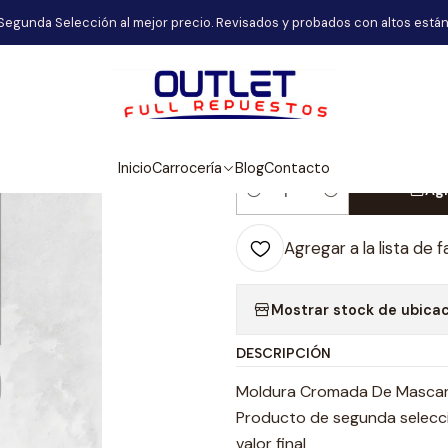
Carrocería
Moldura Cromada De Mascara Frontal Honda Pilot Ex
Segunda Selección al mejor precio. Revisados y probados con altos están
|
Moldura Croma
Honda Pilot Ex
Inicio
Carrocería
Blog
Contacto
Agr
Cantidad
Agregar a la lista de f
Mostrar stock de ubica
DESCRIPCIÓN
Moldura Cromada De Mascara
Producto de segunda selecció
valor final