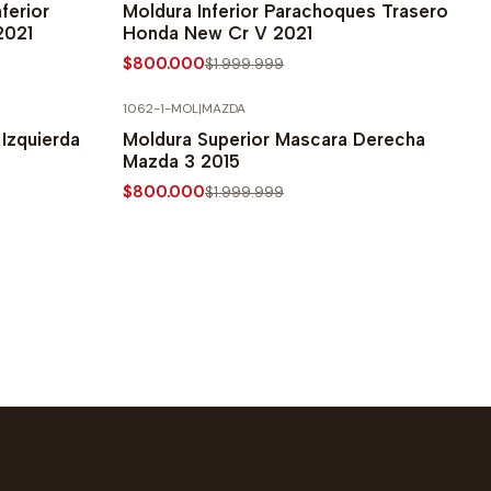
ferior
Moldura Inferior Parachoques Trasero
2021
Honda New Cr V 2021
$800.000
$1.999.999
1062-1-MOL
|
MAZDA
-60% SOBRE PRECIO NORMAL
Izquierda
Moldura Superior Mascara Derecha
Mazda 3 2015
$800.000
$1.999.999