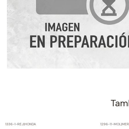
Tamb
1336-1-REJ
|
HONDA
1296-11-MOL
|
MER
-60% SOBRE PRECIO NORMAL
-60% SOBRE 