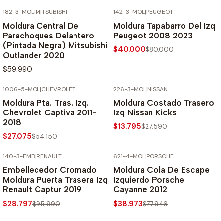
182-3-MOL
|
MITSUBISHI
142-3-MOL
|
PEUGEOT
-50% SOBRE PRECIO NORMAL
Moldura Central De
Moldura Tapabarro Del Izq
Parachoques Delantero
Peugeot 2008 2023
(Pintada Negra) Mitsubishi
$40.000
$80.000
Outlander 2020
$59.990
1006-5-MOL
|
CHEVROLET
226-3-MOL
|
NISSAN
-50% SOBRE PRECIO NORMAL
-50% SOBRE PRECIO NORMAL
Moldura Pta. Tras. Izq.
Moldura Costado Trasero
Chevrolet Captiva 2011-
Izq Nissan Kicks
2018
$13.795
$27.590
$27.075
$54.150
140-3-EMB
|
RENAULT
621-4-MOL
|
PORSCHE
-70% SOBRE PRECIO NORMAL
-50% SOBRE PRECIO NORMAL
Embellecedor Cromado
Moldura Cola De Escape
Moldura Puerta Trasera Izq
Izquierdo Porsche
Renault Captur 2019
Cayanne 2012
$28.797
$38.973
$95.990
$77.946