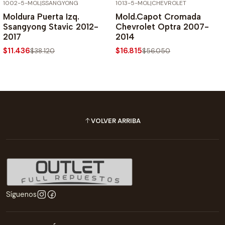
1002-5-MOL
|
SSANGYONG
1013-5-MOL
|
CHEVROLET
-70% SOBRE PRECIO NORMAL
-70% SOBRE PRECIO NORMAL
Moldura Puerta Izq.
Mold.Capot Cromada
Ssangyong Stavic 2012-
Chevrolet Optra 2007-
2017
2014
$11.436
$16.815
$38.120
$56.050
VOLVER ARRIBA
Síguenos