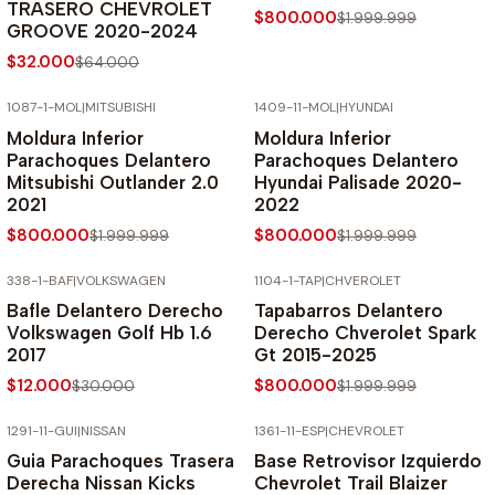
TRASERO CHEVROLET
$800.000
$1.999.999
GROOVE 2020-2024
$32.000
$64.000
1087-1-MOL
|
MITSUBISHI
1409-11-MOL
|
HYUNDAI
-60% SOBRE PRECIO NORMAL
-60% SOBRE PRECIO NORMAL
Moldura Inferior
Moldura Inferior
Parachoques Delantero
Parachoques Delantero
Mitsubishi Outlander 2.0
Hyundai Palisade 2020-
2021
2022
$800.000
$800.000
$1.999.999
$1.999.999
338-1-BAF
|
VOLKSWAGEN
1104-1-TAP
|
CHVEROLET
-60% SOBRE PRECIO NORMAL
-60% SOBRE PRECIO NORMAL
Bafle Delantero Derecho
Tapabarros Delantero
Volkswagen Golf Hb 1.6
Derecho Chverolet Spark
2017
Gt 2015-2025
$12.000
$800.000
$30.000
$1.999.999
1291-11-GUI
|
NISSAN
1361-11-ESP
|
CHEVROLET
-60% SOBRE PRECIO NORMAL
-60% SOBRE PRECIO NORMAL
Guia Parachoques Trasera
Base Retrovisor Izquierdo
Derecha Nissan Kicks
Chevrolet Trail Blaizer