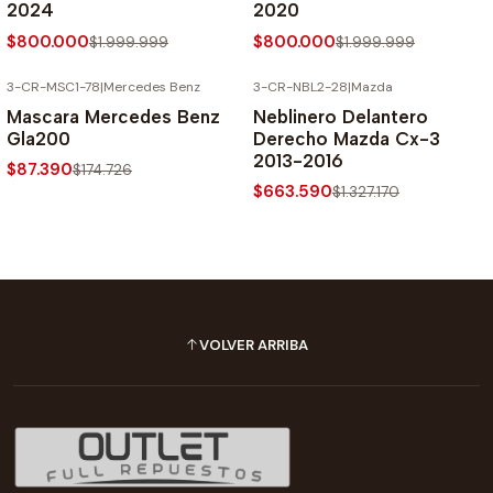
2024
2020
$800.000
$800.000
$1.999.999
$1.999.999
3-CR-MSC1-78
|
Mercedes Benz
3-CR-NBL2-28
|
Mazda
-50% SOBRE PRECIO NORMAL
-50% SOBRE PRECIO NORMAL
Mascara Mercedes Benz
Neblinero Delantero
Gla200
Derecho Mazda Cx-3
2013-2016
$87.390
$174.726
$663.590
$1.327.170
VOLVER ARRIBA