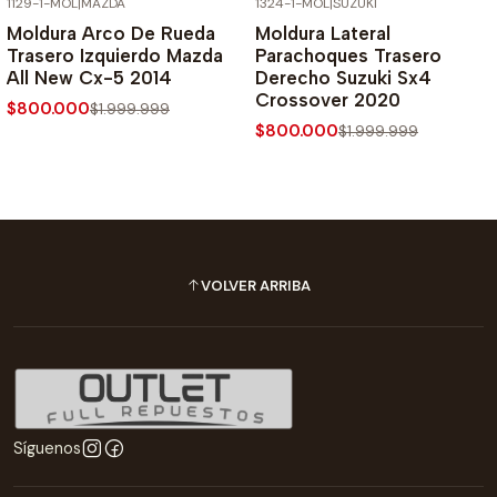
1129-1-MOL
|
MAZDA
1324-1-MOL
|
SUZUKI
-60% SOBRE PRECIO NORMAL
-60% SOBRE PRECIO NORMAL
Moldura Arco De Rueda
Moldura Lateral
Trasero Izquierdo Mazda
Parachoques Trasero
All New Cx-5 2014
Derecho Suzuki Sx4
Crossover 2020
$800.000
$1.999.999
$800.000
$1.999.999
VOLVER ARRIBA
Síguenos