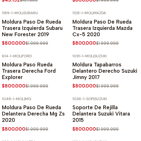
$43.152
$800.000
$107.880
$1.999.999
1189-1-MOL
|
SUBARU
1128-1-MOL
|
MAZDA
-60% SOBRE PRECIO NORMAL
-60% SOBRE PRECIO NORMAL
Moldura Paso De Rueda
Moldura Paso De Rueda
Trasera Izquierda Subaru
Trasera Izquierda Mazda
New Forester 2019
Cx-5 2020
$800.000
$800.000
$1.999.999
$1.999.999
614-1-MOL
|
FORD
1091-1-MOL
|
SUZUKI
-60% SOBRE PRECIO NORMAL
-60% SOBRE PRECIO NORMAL
Moldura Paso Rueda
Moldura Tapabarros
Trasera Derecha Ford
Delantero Derecho Suzuki
Explorer
Jimny 2017
$800.000
$800.000
$1.999.999
$1.999.999
1048-1-MOL
|
MG
1036-1-SOP
|
SUZUKI
-60% SOBRE PRECIO NORMAL
-60% SOBRE PRECIO NORMAL
Moldura Paso De Rueda
Soporte De Rejilla
Delantera Derecha Mg Zs
Delantera Suzuki Vitara
2020
2015
$800.000
$800.000
$1.999.999
$1.999.999