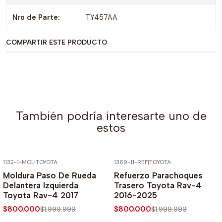
Nro de Parte:
TY457AA
COMPARTIR ESTE PRODUCTO
También podría interesarte uno de
estos
1132-1-MOL
|
TOYOTA
1369-11-REF
|
TOYOTA
-60% SOBRE PRECIO NORMAL
-60% SOBRE PRECIO NORMAL
Moldura Paso De Rueda
Refuerzo Parachoques
Delantera Izquierda
Trasero Toyota Rav-4
Toyota Rav-4 2017
2016-2025
$800.000
$800.000
$1.999.999
$1.999.999