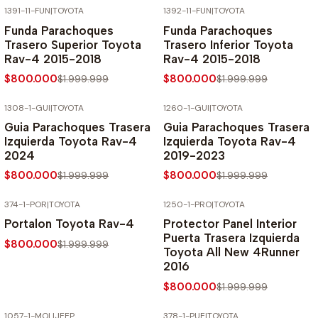
1391-11-FUN
|
TOYOTA
1392-11-FUN
|
TOYOTA
-60% SOBRE PRECIO NORMAL
-60% SOBRE PRECIO NORMAL
Funda Parachoques
Funda Parachoques
Trasero Superior Toyota
Trasero Inferior Toyota
Rav-4 2015-2018
Rav-4 2015-2018
$800.000
$800.000
$1.999.999
$1.999.999
1308-1-GUI
|
TOYOTA
1260-1-GUI
|
TOYOTA
-60% SOBRE PRECIO NORMAL
-60% SOBRE PRECIO NORMAL
Guia Parachoques Trasera
Guia Parachoques Trasera
Izquierda Toyota Rav-4
Izquierda Toyota Rav-4
2024
2019-2023
$800.000
$800.000
$1.999.999
$1.999.999
374-1-POR
|
TOYOTA
1250-1-PRO
|
TOYOTA
-60% SOBRE PRECIO NORMAL
-60% SOBRE PRECIO NORMAL
Portalon Toyota Rav-4
Protector Panel Interior
Puerta Trasera Izquierda
$800.000
$1.999.999
Toyota All New 4Runner
2016
$800.000
$1.999.999
1057-1-MOL
|
JEEP
378-1-PUE
|
TOYOTA