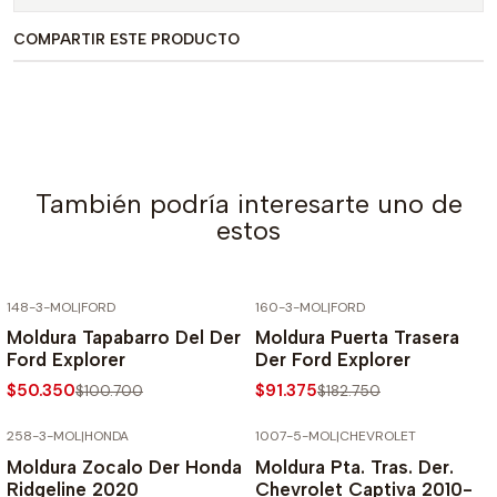
COMPARTIR ESTE PRODUCTO
También podría interesarte uno de
estos
148-3-MOL
|
FORD
160-3-MOL
|
FORD
-50% SOBRE PRECIO NORMAL
-50% SOBRE PRECIO NORMAL
Moldura Tapabarro Del Der
Moldura Puerta Trasera
Ford Explorer
Der Ford Explorer
$50.350
$91.375
$100.700
$182.750
258-3-MOL
|
HONDA
1007-5-MOL
|
CHEVROLET
-50% SOBRE PRECIO NORMAL
-52% SOBRE PRECIO NORMAL
Moldura Zocalo Der Honda
Moldura Pta. Tras. Der.
Ridgeline 2020
Chevrolet Captiva 2010-