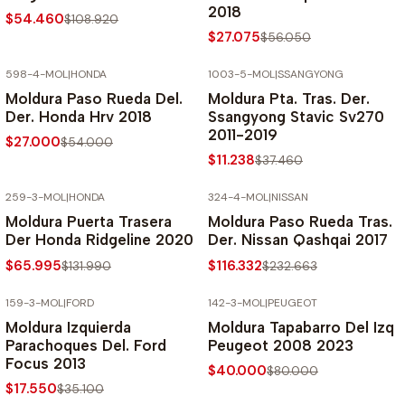
2018
$54.460
$108.920
$27.075
$56.050
598-4-MOL
|
HONDA
1003-5-MOL
|
SSANGYONG
-50% SOBRE PRECIO NORMAL
-70% SOBRE PRECIO NORMAL
Moldura Paso Rueda Del.
Moldura Pta. Tras. Der.
Der. Honda Hrv 2018
Ssangyong Stavic Sv270
2011-2019
$27.000
$54.000
$11.238
$37.460
259-3-MOL
|
HONDA
324-4-MOL
|
NISSAN
-50% SOBRE PRECIO NORMAL
-50% SOBRE PRECIO NORMAL
Moldura Puerta Trasera
Moldura Paso Rueda Tras.
Der Honda Ridgeline 2020
Der. Nissan Qashqai 2017
$65.995
$116.332
$131.990
$232.663
159-3-MOL
|
FORD
142-3-MOL
|
PEUGEOT
-50% SOBRE PRECIO NORMAL
-50% SOBRE PRECIO NORMAL
Moldura Izquierda
Moldura Tapabarro Del Izq
Parachoques Del. Ford
Peugeot 2008 2023
Focus 2013
$40.000
$80.000
$17.550
$35.100