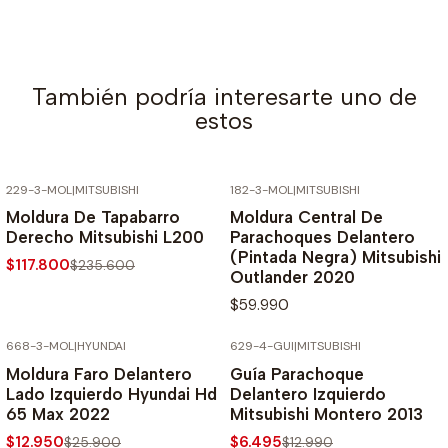
También podría interesarte uno de
estos
229-3-MOL
|
MITSUBISHI
182-3-MOL
|
MITSUBISHI
-50% SOBRE PRECIO NORMAL
Moldura De Tapabarro
Moldura Central De
Derecho Mitsubishi L200
Parachoques Delantero
(Pintada Negra) Mitsubishi
$117.800
$235.600
Outlander 2020
$59.990
668-3-MOL
|
HYUNDAI
629-4-GUI
|
MITSUBISHI
-50% SOBRE PRECIO NORMAL
-50% SOBRE PRECIO NORMAL
Moldura Faro Delantero
Guía Parachoque
Lado Izquierdo Hyundai Hd
Delantero Izquierdo
65 Max 2022
Mitsubishi Montero 2013
$12.950
$6.495
$25.900
$12.990