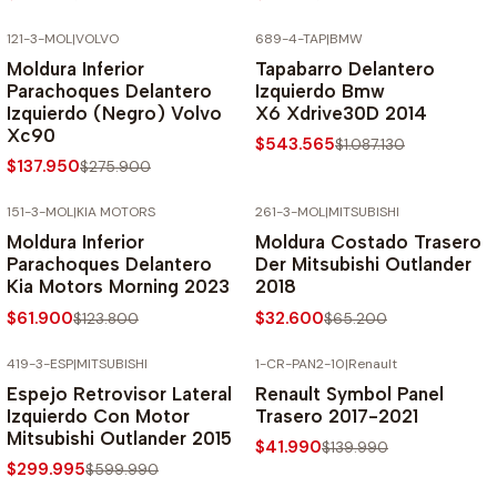
121-3-MOL
|
VOLVO
689-4-TAP
|
BMW
-50% SOBRE PRECIO NORMAL
-50% SOBRE PRECIO NORMAL
Moldura Inferior
Tapabarro Delantero
Parachoques Delantero
Izquierdo Bmw
Izquierdo (Negro) Volvo
X6 Xdrive30D 2014
Xc90
$543.565
$1.087.130
$137.950
$275.900
151-3-MOL
|
KIA MOTORS
261-3-MOL
|
MITSUBISHI
-50% SOBRE PRECIO NORMAL
-50% SOBRE PRECIO NORMAL
Moldura Inferior
Moldura Costado Trasero
Parachoques Delantero
Der Mitsubishi Outlander
Kia Motors Morning 2023
2018
$61.900
$32.600
$123.800
$65.200
419-3-ESP
|
MITSUBISHI
1-CR-PAN2-10
|
Renault
-50% SOBRE PRECIO NORMAL
-70% SOBRE PRECIO NORMAL
Espejo Retrovisor Lateral
Renault Symbol Panel
Izquierdo Con Motor
Trasero 2017-2021
Mitsubishi Outlander 2015
$41.990
$139.990
$299.995
$599.990