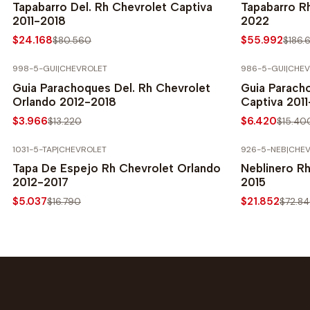
Tapabarro Del. Rh Chevrolet Captiva
Tapabarro R
2011-2018
2022
$24.168
$55.992
$80.560
$186.
998-5-GUI
|
CHEVROLET
986-5-GUI
|
CHEV
-70% SOBRE PRECIO NORMAL
-58% SOBRE 
Guia Parachoques Del. Rh Chevrolet
Guia Parach
Orlando 2012-2018
Captiva 201
$3.966
$6.420
$13.220
$15.40
1031-5-TAP
|
CHEVROLET
926-5-NEB
|
CHEV
-70% SOBRE PRECIO NORMAL
-70% SOBRE 
Tapa De Espejo Rh Chevrolet Orlando
Neblinero R
2012-2017
2015
$5.037
$21.852
$16.790
$72.8