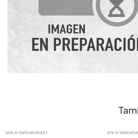
Tamb
959-5-TAP
|
CHEVROLET
973-5-TAP
|
CHEV
-70% SOBRE PRECIO NORMAL
-70% SOBRE 