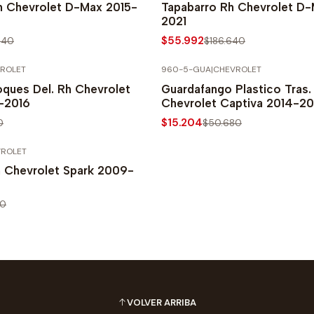
h Chevrolet D-Max 2015-
Tapabarro Rh Chevrolet D-
2021
$55.992
640
$186.640
ROLET
960-5-GUA
|
CHEVROLET
PRECIO NORMAL
-70% SOBRE PRECIO NORMAL
oques Del. Rh Chevrolet
Guardafango Plastico Tras.
1-2016
Chevrolet Captiva 2014-20
$15.204
0
$50.680
ROLET
PRECIO NORMAL
h Chevrolet Spark 2009-
40
VOLVER ARRIBA