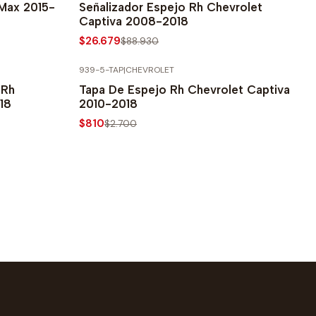
Max 2015-
Señalizador Espejo Rh Chevrolet
Captiva 2008-2018
$26.679
$88.930
939-5-TAP
|
CHEVROLET
-70% SOBRE PRECIO NORMAL
 Rh
Tapa De Espejo Rh Chevrolet Captiva
18
2010-2018
$810
$2.700