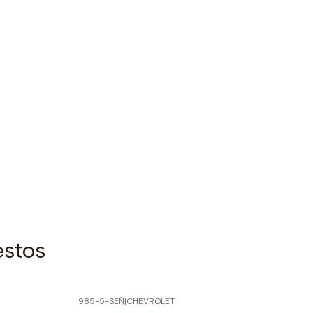
estos
985-5-SEÑ
|
CHEVROLET
-70% SOBRE PRECIO NORMAL