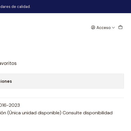
dares de calidad.
Acceso
hevrolet Sail 2016-2023
egar al Carro
Comprar ahora
avoritos
ciones
2016-2023
n (Única unidad disponible) Consulte disponibilidad