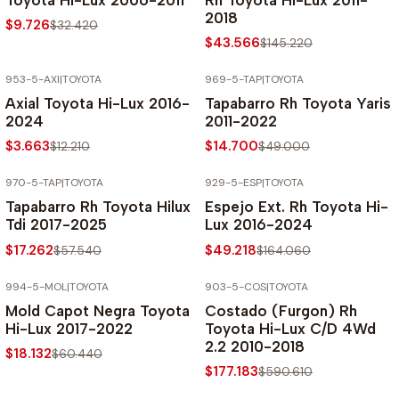
2018
$9.726
$32.420
$43.566
$145.220
953-5-AXI
|
TOYOTA
969-5-TAP
|
TOYOTA
-70% SOBRE PRECIO NORMAL
-70% SOBRE PRECIO NORMAL
Axial Toyota Hi-Lux 2016-
Tapabarro Rh Toyota Yaris
2024
2011-2022
$3.663
$14.700
$12.210
$49.000
970-5-TAP
|
TOYOTA
929-5-ESP
|
TOYOTA
-70% SOBRE PRECIO NORMAL
-70% SOBRE PRECIO NORMAL
Tapabarro Rh Toyota Hilux
Espejo Ext. Rh Toyota Hi-
Tdi 2017-2025
Lux 2016-2024
$17.262
$49.218
$57.540
$164.060
994-5-MOL
|
TOYOTA
903-5-COS
|
TOYOTA
-70% SOBRE PRECIO NORMAL
-70% SOBRE PRECIO NORMAL
Mold Capot Negra Toyota
Costado (Furgon) Rh
Hi-Lux 2017-2022
Toyota Hi-Lux C/D 4Wd
2.2 2010-2018
$18.132
$60.440
$177.183
$590.610