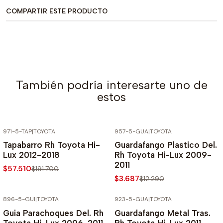
COMPARTIR ESTE PRODUCTO
También podría interesarte uno de
estos
971-5-TAP
|
TOYOTA
957-5-GUA
|
TOYOTA
-70% SOBRE PRECIO NORMAL
-70% SOBRE PRECIO NORMAL
Tapabarro Rh Toyota Hi-
Guardafango Plastico Del.
Lux 2012-2018
Rh Toyota Hi-Lux 2009-
2011
$57.510
$191.700
$3.687
$12.290
896-5-GUI
|
TOYOTA
923-5-GUA
|
TOYOTA
-70% SOBRE PRECIO NORMAL
-70% SOBRE PRECIO NORMAL
Guia Parachoques Del. Rh
Guardafango Metal Tras.
Toyota Hi-Lux 2006-2011
Rh Toyota Hi-Lux 2011-