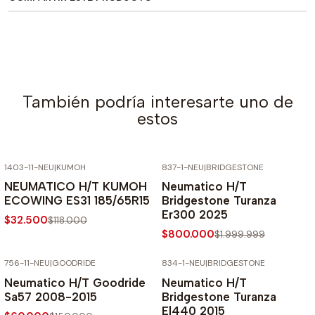
También podría interesarte uno de
estos
1403-11-NEU
|
KUMOH
837-1-NEU
|
BRIDGESTONE
-72% SOBRE PRECIO NORMAL
-60% SOBRE PRECIO NORMAL
NEUMATICO H/T KUMOH
Neumatico H/T
ECOWING ES31 185/65R15
Bridgestone Turanza
Er300 2025
$32.500
$118.000
$800.000
$1.999.999
756-11-NEU
|
GOODRIDE
834-1-NEU
|
BRIDGESTONE
-60% SOBRE PRECIO NORMAL
-60% SOBRE PRECIO NORMAL
Neumatico H/T Goodride
Neumatico H/T
Sa57 2008-2015
Bridgestone Turanza
El440 2015