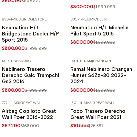
$60.000
$150.000
$800.000
$1.999.999
836-1-NEU
|
BRIDGESTONE
835-1-NEU
|
MICHELIN
-60% SOBRE PRECIO NORMAL
-60% SOBRE PRECIO NORMAL
Neumatico H/T
Neumatico H/T Michelin
Bridgestone Dueler H/P
Pilot Sport 5 2015
Sport 2015
$800.000
$1.999.999
$800.000
$1.999.999
1319-1-NEB
|
GAIC
1401-11-RAM
|
CHANGAN
-60% SOBRE PRECIO NORMAL
-60% SOBRE PRECIO NORMAL
Neblinero Trasero
Ramal Neblinero Changan
Derecho Gaic Trumpchi
Hunter S6Zz-30 2022-
Gs3 2016
2024
$800.000
$800.000
$1.999.999
$1.999.999
777-11-AIR
|
GREAT WALL
1301-11-MAS
|
GREAT WALL
-60% SOBRE PRECIO NORMAL
-60% SOBRE PRECIO NORMAL
Airbag Copiloto Great
Foco Trasero Derecho
Wall Poer 2016-2022
Great Wall Poer 2021
$67.200
$10.555
$168.000
$26.387