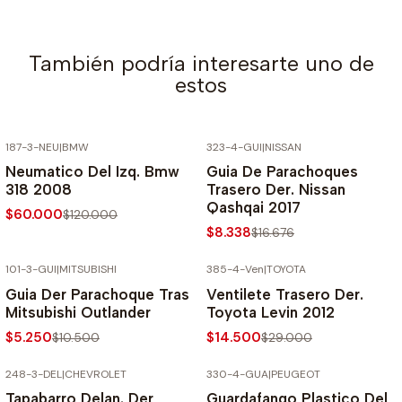
También podría interesarte uno de
estos
187-3-NEU
|
BMW
323-4-GUI
|
NISSAN
-50% SOBRE PRECIO NORMAL
-50% SOBRE PRECIO NORMAL
Neumatico Del Izq. Bmw
Guia De Parachoques
318 2008
Trasero Der. Nissan
Qashqai 2017
$60.000
$120.000
$8.338
$16.676
101-3-GUI
|
MITSUBISHI
385-4-Ven
|
TOYOTA
-50% SOBRE PRECIO NORMAL
-50% SOBRE PRECIO NORMAL
Guia Der Parachoque Tras
Ventilete Trasero Der.
Mitsubishi Outlander
Toyota Levin 2012
$5.250
$14.500
$10.500
$29.000
248-3-DEL
|
CHEVROLET
330-4-GUA
|
PEUGEOT
-50% SOBRE PRECIO NORMAL
-50% SOBRE PRECIO NORMAL
Tapabarro Delan. Der
Guardafango Plastico Del