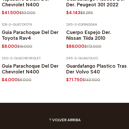
Chevrolet N400
Der. Peugeot 301 2022
$41.500
$4.143
$83.000
$8.285
128-3-GUI
|
TOYOTA
285-3-ESP
|
NISSAN
-50% SOBRE PRECIO NORMAL
-50% SOBRE PRECIO NORMAL
Guia Parachoque Del Der
Cuerpo Espejo Der.
Toyota Rav4
Nissan Tiida 2010
$8.000
$86.000
$16.000
$172.000
250-3-GUI
|
CHEVROLET
245-3-GUA
|
VOLVO
-50% SOBRE PRECIO NORMAL
-50% SOBRE PRECIO NORMAL
Guia Parachoque Del Der
Guardafango Plastico Tras
Chevrolet N400
Der Volvo S40
$4.000
$71.750
$8.000
$143.500
VOLVER ARRIBA