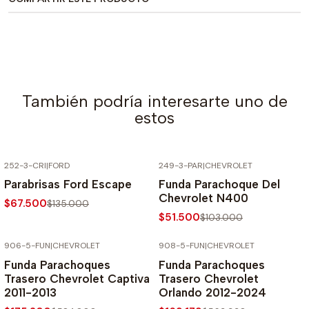
También podría interesarte uno de
estos
252-3-CRI
|
FORD
249-3-PAR
|
CHEVROLET
-50% SOBRE PRECIO NORMAL
-50% SOBRE PRECIO NORMAL
Parabrisas Ford Escape
Funda Parachoque Del
Chevrolet N400
$67.500
$135.000
$51.500
$103.000
906-5-FUN
|
CHEVROLET
908-5-FUN
|
CHEVROLET
-70% SOBRE PRECIO NORMAL
-70% SOBRE PRECIO NORMAL
Funda Parachoques
Funda Parachoques
Trasero Chevrolet Captiva
Trasero Chevrolet
2011-2013
Orlando 2012-2024