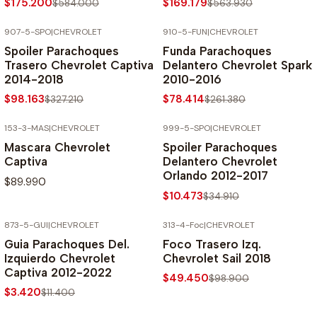
$175.200
$169.179
$584.000
$563.930
907-5-SPO
|
CHEVROLET
910-5-FUN
|
CHEVROLET
-70% SOBRE PRECIO NORMAL
-70% SOBRE PRECIO NORMAL
Spoiler Parachoques
Funda Parachoques
Trasero Chevrolet Captiva
Delantero Chevrolet Spark
2014-2018
2010-2016
$98.163
$78.414
$327.210
$261.380
153-3-MAS
|
CHEVROLET
999-5-SPO
|
CHEVROLET
-70% SOBRE PRECIO NORMAL
Mascara Chevrolet
Spoiler Parachoques
Captiva
Delantero Chevrolet
Orlando 2012-2017
$89.990
$10.473
$34.910
873-5-GUI
|
CHEVROLET
313-4-Foc
|
CHEVROLET
-70% SOBRE PRECIO NORMAL
-50% SOBRE PRECIO NORMAL
Guia Parachoques Del.
Foco Trasero Izq.
Izquierdo Chevrolet
Chevrolet Sail 2018
Captiva 2012-2022
$49.450
$98.900
$3.420
$11.400