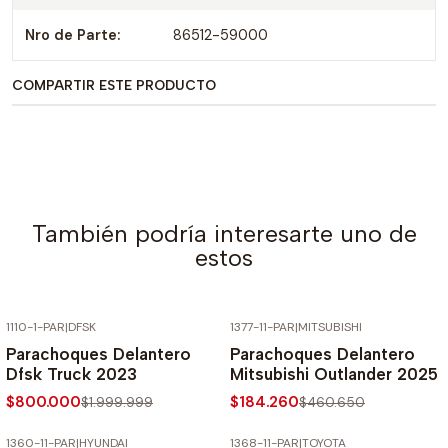
Nro de Parte:
86512-59000
COMPARTIR ESTE PRODUCTO
También podría interesarte uno de
estos
1110-1-PAR
|
DFSK
1377-11-PAR
|
MITSUBISHI
-60% SOBRE PRECIO NORMAL
-60% SOBRE PRECIO NORMAL
Parachoques Delantero
Parachoques Delantero
Dfsk Truck 2023
Mitsubishi Outlander 2025
$800.000
$184.260
$1.999.999
$460.650
1360-11-PAR
|
HYUNDAI
1368-11-PAR
|
TOYOTA