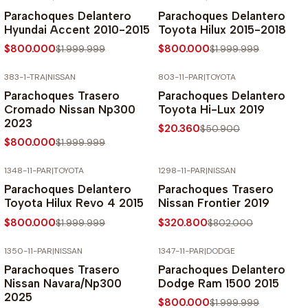
-60% SOBRE PRECIO NORMAL
-60% SOBRE PRECIO NORMAL
Parachoques Delantero
Parachoques Delantero
Hyundai Accent 2010-2015
Toyota Hilux 2015-2018
$800.000
$800.000
$1.999.999
$1.999.999
383-1-TRA
|
NISSAN
803-11-PAR
|
TOYOTA
-60% SOBRE PRECIO NORMAL
-60% SOBRE PRECIO NORMAL
Parachoques Trasero
Parachoques Delantero
Cromado Nissan Np300
Toyota Hi-Lux 2019
2023
$20.360
$50.900
$800.000
$1.999.999
1348-11-PAR
|
TOYOTA
1298-11-PAR
|
NISSAN
-60% SOBRE PRECIO NORMAL
-60% SOBRE PRECIO NORMAL
Parachoques Delantero
Parachoques Trasero
Toyota Hilux Revo 4 2015
Nissan Frontier 2019
$800.000
$320.800
$1.999.999
$802.000
1350-11-PAR
|
NISSAN
1347-11-PAR
|
DODGE
-60% SOBRE PRECIO NORMAL
-60% SOBRE PRECIO NORMAL
Parachoques Trasero
Parachoques Delantero
Nissan Navara/Np300
Dodge Ram 1500 2015
2025
$800.000
$1.999.999