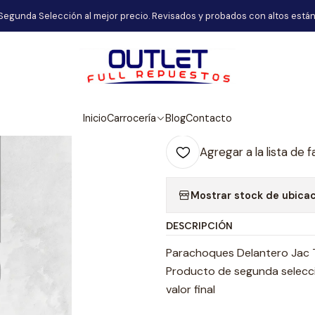
Inicio
Carrocería
Parachoques Delantero Jac T8 2006-2011
Segunda Selección al mejor precio. Revisados y probados con altos están
|
Parachoques D
Agr
Inicio
Carrocería
Blog
Contacto
Cantidad
Agregar a la lista de f
Mostrar stock de ubica
DESCRIPCIÓN
Parachoques Delantero Jac 
Producto de segunda selecció
valor final