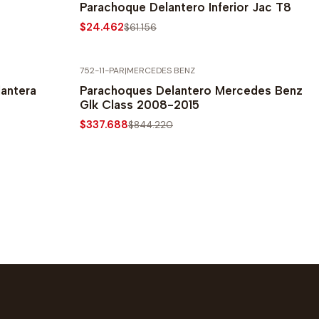
8
Parachoque Delantero Inferior Jac T8
$24.462
$61.156
752-11-PAR
|
MERCEDES BENZ
-60% SOBRE PRECIO NORMAL
antera
Parachoques Delantero Mercedes Benz
6
Glk Class 2008-2015
$337.688
$844.220