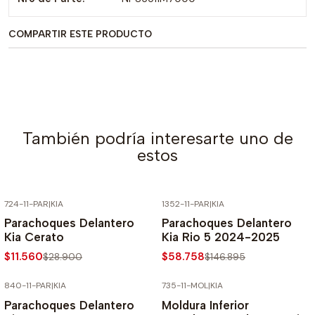
COMPARTIR ESTE PRODUCTO
También podría interesarte uno de
estos
724-11-PAR
|
KIA
1352-11-PAR
|
KIA
-60% SOBRE PRECIO NORMAL
-60% SOBRE PRECIO NORMAL
Parachoques Delantero
Parachoques Delantero
Kia Cerato
Kia Rio 5 2024-2025
$11.560
$58.758
$28.900
$146.895
840-11-PAR
|
KIA
735-11-MOL
|
KIA
-60% SOBRE PRECIO NORMAL
-60% SOBRE PRECIO NORMAL
Parachoques Delantero
Moldura Inferior