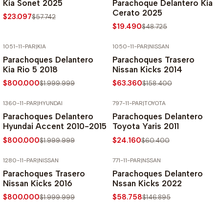
Kia Sonet 2025
Parachoque Delantero Kia
Cerato 2025
$23.097
$57.742
$19.490
$48.725
1051-11-PAR
|
KIA
1050-11-PAR
|
NISSAN
-60% SOBRE PRECIO NORMAL
-60% SOBRE PRECIO NORMAL
Parachoques Delantero
Parachoques Trasero
Kia Rio 5 2018
Nissan Kicks 2014
$800.000
$63.360
$1.999.999
$158.400
1360-11-PAR
|
HYUNDAI
797-11-PAR
|
TOYOTA
-60% SOBRE PRECIO NORMAL
-60% SOBRE PRECIO NORMAL
Parachoques Delantero
Parachoques Delantero
Hyundai Accent 2010-2015
Toyota Yaris 2011
$800.000
$24.160
$1.999.999
$60.400
1280-11-PAR
|
NISSAN
771-11-PAR
|
NSSAN
-60% SOBRE PRECIO NORMAL
-60% SOBRE PRECIO NORMAL
Parachoques Trasero
Parachoques Delantero
Nissan Kicks 2016
Nssan Kicks 2022
$800.000
$58.758
$1.999.999
$146.895