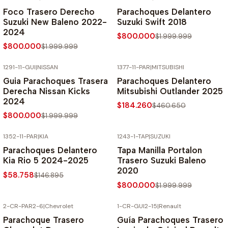
-60% SOBRE PRECIO NORMAL
-60% SOBRE PRECIO NORMAL
Foco Trasero Derecho
Parachoques Delantero
Suzuki New Baleno 2022-
Suzuki Swift 2018
2024
$800.000
$1.999.999
$800.000
$1.999.999
1291-11-GUI
|
NISSAN
1377-11-PAR
|
MITSUBISHI
-60% SOBRE PRECIO NORMAL
-60% SOBRE PRECIO NORMAL
Guia Parachoques Trasera
Parachoques Delantero
Derecha Nissan Kicks
Mitsubishi Outlander 2025
2024
$184.260
$460.650
$800.000
$1.999.999
1352-11-PAR
|
KIA
1243-1-TAP
|
SUZUKI
-60% SOBRE PRECIO NORMAL
-60% SOBRE PRECIO NORMAL
Parachoques Delantero
Tapa Manilla Portalon
Kia Rio 5 2024-2025
Trasero Suzuki Baleno
2020
$58.758
$146.895
$800.000
$1.999.999
2-CR-PAR2-6
|
Chevrolet
1-CR-GUI2-15
|
Renault
-67% SOBRE PRECIO NORMAL
-70% SOBRE PRECIO NORMAL
Parachoque Trasero
Guía Parachoques Trasero