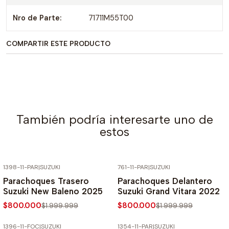
Nro de Parte:
71711M55T00
COMPARTIR ESTE PRODUCTO
También podría interesarte uno de
estos
1398-11-PAR
|
SUZUKI
761-11-PAR
|
SUZUKI
-60% SOBRE PRECIO NORMAL
-60% SOBRE PRECIO NORMAL
Parachoques Trasero
Parachoques Delantero
Suzuki New Baleno 2025
Suzuki Grand Vitara 2022
$800.000
$800.000
$1.999.999
$1.999.999
1396-11-FOC
|
SUZUKI
1354-11-PAR
|
SUZUKI