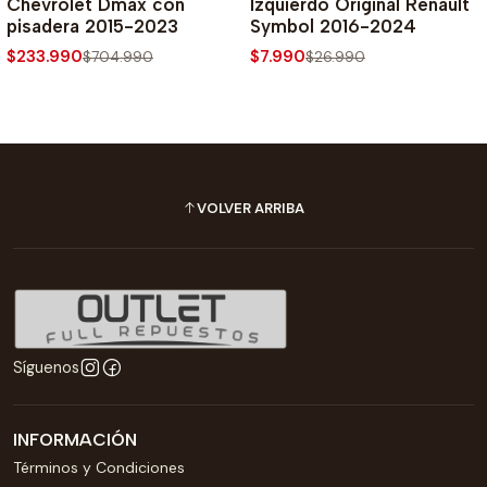
Chevrolet Dmax con
Izquierdo Original Renault
pisadera 2015-2023
Symbol 2016-2024
$233.990
$7.990
$704.990
$26.990
VOLVER ARRIBA
Síguenos
INFORMACIÓN
Términos y Condiciones