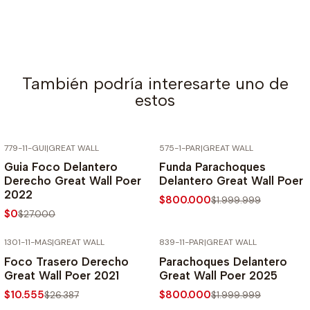
También podría interesarte uno de
estos
779-11-GUI
|
GREAT WALL
575-1-PAR
|
GREAT WALL
-100% SOBRE PRECIO
-60% SOBRE PRECIO NORMAL
Guia Foco Delantero
Funda Parachoques
NORMAL
Derecho Great Wall Poer
Delantero Great Wall Poer
2022
$800.000
$1.999.999
$0
$27.000
1301-11-MAS
|
GREAT WALL
839-11-PAR
|
GREAT WALL
-60% SOBRE PRECIO NORMAL
-60% SOBRE PRECIO NORMAL
Foco Trasero Derecho
Parachoques Delantero
Great Wall Poer 2021
Great Wall Poer 2025
$10.555
$800.000
$26.387
$1.999.999