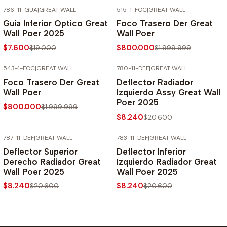
786-11-GUA
|
GREAT WALL
515-1-FOC
|
GREAT WALL
-60% SOBRE PRECIO NORMAL
-60% SOBRE PRECIO NORMAL
Guia Inferior Optico Great
Foco Trasero Der Great
Wall Poer 2025
Wall Poer
$7.600
$800.000
$19.000
$1.999.999
543-1-FOC
|
GREAT WALL
780-11-DEF
|
GREAT WALL
-60% SOBRE PRECIO NORMAL
-60% SOBRE PRECIO NORMAL
Foco Trasero Der Great
Deflector Radiador
Wall Poer
Izquierdo Assy Great Wall
Poer 2025
$800.000
$1.999.999
$8.240
$20.600
787-11-DEF
|
GREAT WALL
783-11-DEF
|
GREAT WALL
-60% SOBRE PRECIO NORMAL
-60% SOBRE PRECIO NORMAL
Deflector Superior
Deflector Inferior
Derecho Radiador Great
Izquierdo Radiador Great
Wall Poer 2025
Wall Poer 2025
$8.240
$8.240
$20.600
$20.600