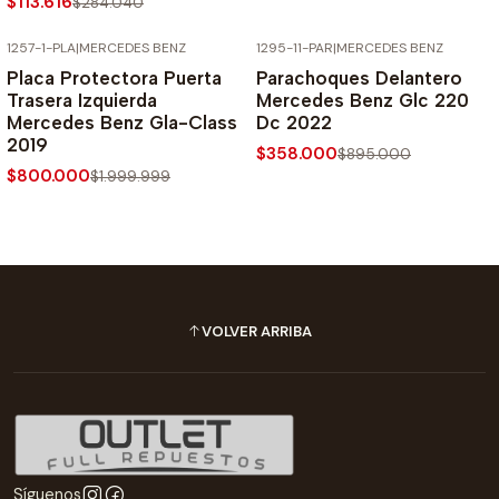
$113.616
$284.040
1257-1-PLA
|
MERCEDES BENZ
1295-11-PAR
|
MERCEDES BENZ
-60% SOBRE PRECIO NORMAL
-60% SOBRE PRECIO NORMAL
Placa Protectora Puerta
Parachoques Delantero
Trasera Izquierda
Mercedes Benz Glc 220
Mercedes Benz Gla-Class
Dc 2022
2019
$358.000
$895.000
$800.000
$1.999.999
VOLVER ARRIBA
Síguenos