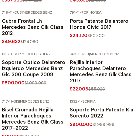
$337.688
$49.632
$844.220
$124.080
749-11-CUB
|
MERCEDES BENZ
791-11-POR
|
HONDA
-60% SOBRE PRECIO NORMAL
-60% SOBRE PRECIO NORMAL
Cubre Frontal Lh
Porta Patente Delantero
Mercedes Benz Glk Class
Honda Civic 2017
2012
$24.120
$60.300
$49.632
$124.080
1136-1-SOP
|
MERCEDES BENZ
748-11-REJ
|
MERCEDES BENZ
-60% SOBRE PRECIO NORMAL
-60% SOBRE PRECIO NORMAL
Soporte Optico Delantero
Rejilla Inferior
Izquierdo Mercedes Benz
Parachoques Delantero
Glc 300 Coupe 2008
Mercedes Benz Glk Class
2017
$800.000
$1.999.999
$22.008
$55.020
747-11-BIS
|
MERCEDES BENZ
1332-1-SOP
|
KIA
-60% SOBRE PRECIO NORMAL
-60% SOBRE PRECIO NORMAL
Bisel Cromado Rejilla
Soporte Porta Patente Kia
Inferior Parachoques
Sorento 2022
Mercedes Benz Glk Class
$800.000
$1.999.999
2017-2022