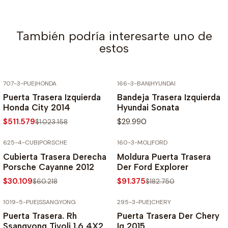
También podría interesarte uno de
estos
707-3-PUE
|
HONDA
166-3-BAN
|
HYUNDAI
-50% SOBRE PRECIO NORMAL
Puerta Trasera Izquierda
Bandeja Trasera Izquierda
Honda City 2014
Hyundai Sonata
$511.579
$29.990
$1.023.158
625-4-CUB
|
PORSCHE
160-3-MOL
|
FORD
-50% SOBRE PRECIO NORMAL
-50% SOBRE PRECIO NORMAL
Cubierta Trasera Derecha
Moldura Puerta Trasera
Porsche Cayanne 2012
Der Ford Explorer
$30.109
$91.375
$60.218
$182.750
1019-5-PUE
|
SSANGYONG
295-3-PUE
|
CHERY
-70% SOBRE PRECIO NORMAL
-50% SOBRE PRECIO NORMAL
Puerta Trasera. Rh
Puerta Trasera Der Chery
Ssangyong Tivoli 1.6 4X2
Iq 2015