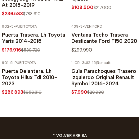
At 2015-2019
$108.500
$217.000
$236.583
$788.610
902-5-PUE
|
TOYOTA
439-3-VEN
|
FORD
-70% SOBRE PRECIO NORMAL
Puerta Trasera. Lh Toyota
Ventana Techo Trasera
Yaris 2014-2018
Deslizante Ford F150 2020
$176.916
$299.990
$589.720
901-5-PUE
|
TOYOTA
1-CR-GUI2-15
|
Renault
-70% SOBRE PRECIO NORMAL
-70% SOBRE PRECIO NORMAL
Puerta Delantera. Lh
Guía Parachoques Trasero
Toyota Hilux Tdi 2010-
Izquierdo Original Renault
2023
Symbol 2016-2024
$286.893
$7.990
$956.310
$26.990
VOLVER ARRIBA