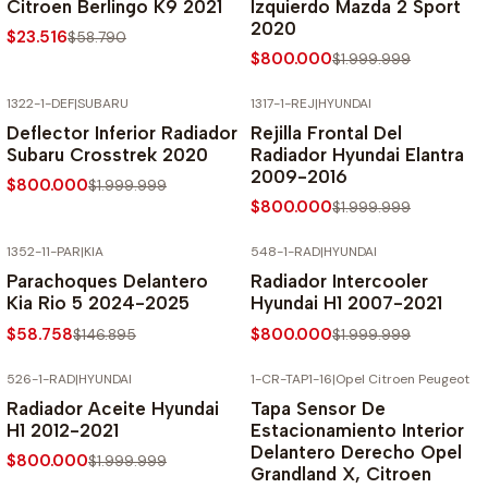
Citroen Berlingo K9 2021
Izquierdo Mazda 2 Sport
2020
$23.516
$58.790
$800.000
$1.999.999
1322-1-DEF
|
SUBARU
1317-1-REJ
|
HYUNDAI
-60% SOBRE PRECIO NORMAL
-60% SOBRE PRECIO NORMAL
Deflector Inferior Radiador
Rejilla Frontal Del
Subaru Crosstrek 2020
Radiador Hyundai Elantra
2009-2016
$800.000
$1.999.999
$800.000
$1.999.999
1352-11-PAR
|
KIA
548-1-RAD
|
HYUNDAI
-60% SOBRE PRECIO NORMAL
-60% SOBRE PRECIO NORMAL
Parachoques Delantero
Radiador Intercooler
Kia Rio 5 2024-2025
Hyundai H1 2007-2021
$58.758
$800.000
$146.895
$1.999.999
526-1-RAD
|
HYUNDAI
1-CR-TAP1-16
|
Opel Citroen Peugeot
-60% SOBRE PRECIO NORMAL
-70% SOBRE PRECIO NORMAL
Radiador Aceite Hyundai
Tapa Sensor De
H1 2012-2021
Estacionamiento Interior
Delantero Derecho Opel
$800.000
$1.999.999
Grandland X, Citroen