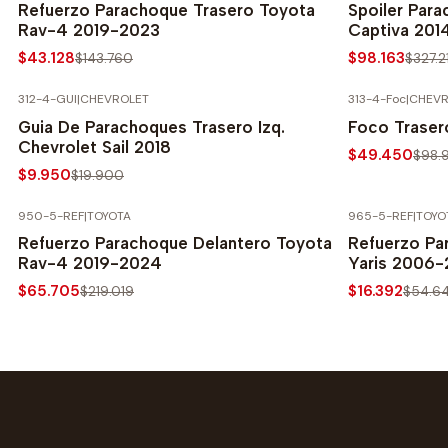
Refuerzo Parachoque Trasero Toyota
Spoiler Par
Rav-4 2019-2023
Captiva 201
$43.128
$98.163
$143.760
$327.2
312-4-GUI
|
CHEVROLET
313-4-Foc
|
CHEVR
-50% SOBRE PRECIO NORMAL
-50% SOBRE 
Guia De Parachoques Trasero Izq.
Foco Trasero
Chevrolet Sail 2018
$49.450
$98.
$9.950
$19.900
950-5-REF
|
TOYOTA
965-5-REF
|
TOYO
-70% SOBRE PRECIO NORMAL
-70% SOBRE 
Refuerzo Parachoque Delantero Toyota
Refuerzo Pa
Rav-4 2019-2024
Yaris 2006-
$65.705
$16.392
$219.019
$54.6