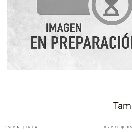
Tamb
951-5-REF
|
TOYOTA
907-5-SPO
|
CHEV
-70% SOBRE PRECIO NORMAL
-70% SOBRE 