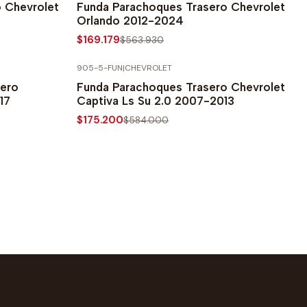
 Chevrolet
Funda Parachoques Trasero Chevrolet
Orlando 2012-2024
$169.179
$563.930
905-5-FUN
|
CHEVROLET
-70% SOBRE PRECIO NORMAL
tero
Funda Parachoques Trasero Chevrolet
17
Captiva Ls Su 2.0 2007-2013
$175.200
$584.000