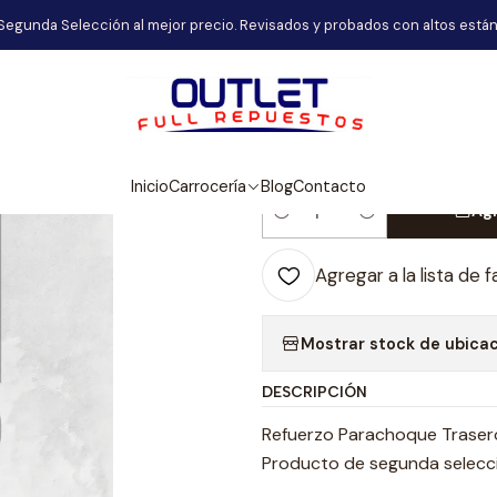
Carrocería
Refuerzo Parachoque Trasero Chevrolet Captiva 20
Segunda Selección al mejor precio. Revisados y probados con altos están
|
Refuerzo Para
Captiva 2007
Inicio
Carrocería
Blog
Contacto
Agr
Cantidad
Agregar a la lista de f
Mostrar stock de ubica
DESCRIPCIÓN
Refuerzo Parachoque Traser
Producto de segunda selecció