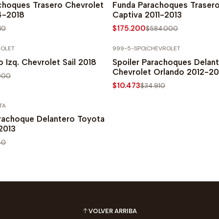
achoques Trasero Chevrolet
Funda Parachoques Trasero
4-2018
Captiva 2011-2013
$175.200
10
$584.000
OLET
999-5-SPO
|
CHEVROLET
PRECIO NORMAL
-70% SOBRE PRECIO NORMAL
 Izq. Chevrolet Sail 2018
Spoiler Parachoques Delan
Chevrolet Orlando 2012-20
900
$10.473
$34.910
TA
PRECIO NORMAL
rachoque Delantero Toyota
2013
40
VOLVER ARRIBA