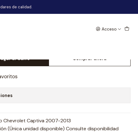
07-2013
dares de calidad.
Acceso
choque Trasero Chevrolet
-2013
egar al Carro
Comprar ahora
avoritos
ciones
o Chevrolet Captiva 2007-2013
n (Única unidad disponible) Consulte disponibilidad