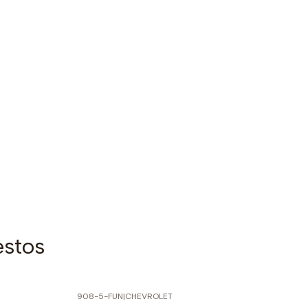
estos
908-5-FUN
|
CHEVROLET
-70% SOBRE PRECIO NORMAL