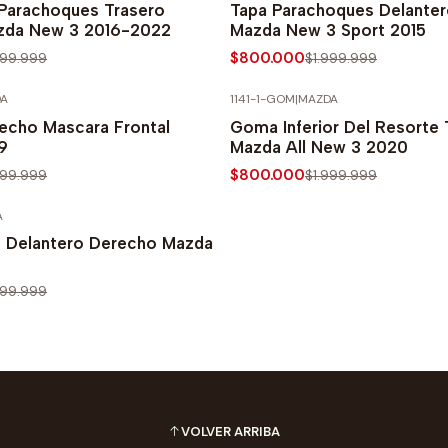
Parachoques Trasero
Tapa Parachoques Delanter
zda New 3 2016-2022
Mazda New 3 Sport 2015
$800.000
999.999
$1.999.999
A
1141-1-GOM
|
MAZDA
PRECIO NORMAL
-60% SOBRE PRECIO NORMAL
echo Mascara Frontal
Goma Inferior Del Resorte 
9
Mazda All New 3 2020
$800.000
999.999
$1.999.999
A
PRECIO NORMAL
 Delantero Derecho Mazda
999.999
VOLVER ARRIBA