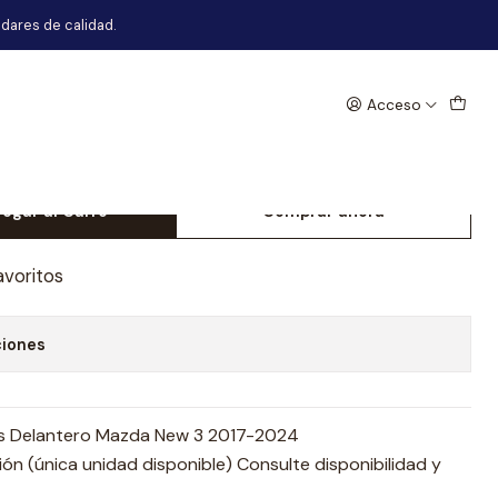
2017-2024
dares de calidad.
Acceso
or Parachoques Delantero
2017-2024
egar al Carro
Comprar ahora
avoritos
ciones
es Delantero Mazda New 3 2017-2024
n (única unidad disponible) Consulte disponibilidad y