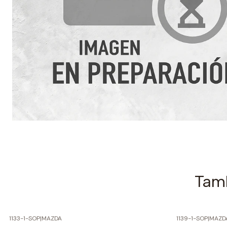
Tamb
1133-1-SOP
|
MAZDA
1139-1-SOP
|
MAZD
-60% SOBRE PRECIO NORMAL
-60% SOBRE 