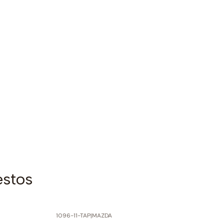
estos
1096-11-TAP
|
MAZDA
-60% SOBRE PRECIO NORMAL