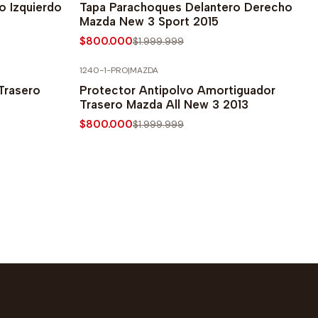
o Izquierdo
Tapa Parachoques Delantero Derecho
Mazda New 3 Sport 2015
$800.000
$1.999.999
1240-1-PRO
|
MAZDA
-60% SOBRE PRECIO NORMAL
Trasero
Protector Antipolvo Amortiguador
Trasero Mazda All New 3 2013
$800.000
$1.999.999