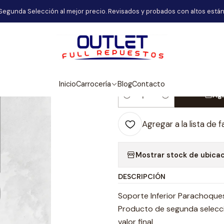
rrocería
Soporte Inferior Parachoques Delantero Mazda New 3 
Segunda Selección al mejor precio. Revisados y probados con altos están
|
Soporte Inferi
Mazda New 3 
Inicio
Carrocería
Blog
Contacto
Agr
Cantidad
Agregar a la lista de f
Mostrar stock de ubica
DESCRIPCIÓN
Soporte Inferior Parachoqu
Producto de segunda selecció
valor final