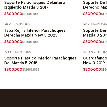
Soporte Parachoques Delantero
Soporte De 
Izquierdo Mazda 3 2017
Derecho Ma
$800.000
$800.000
$1.999.999
$1.
1230-1-TAP
|
MAZDA
1242-1-SOP
|
MAZD
-60% SOBRE PRECIO NORMAL
-60% SOBRE 
Tapa Rejilla Inferior Parachoques
Soporte Der
Derecha Mazda New 3 2023
Mazda 3 201
$800.000
$800.000
$1.999.999
$1.
1088-1-SOP
|
MAZDA
1171-1-GUA
|
MAZD
-60% SOBRE PRECIO NORMAL
-60% SOBRE 
Soporte Plastico Inferior Parachoques
Guardafango
Del Mazda 5 2018
New 3 2019
$800.000
$800.000
$1.999.999
$1.