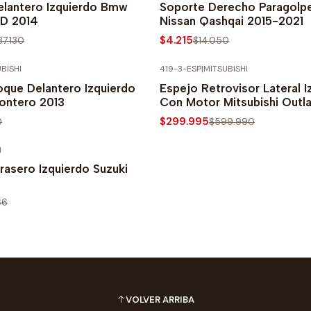
elantero Izquierdo Bmw
Soporte Derecho Paragolp
0D 2014
Nissan Qashqai 2015-2021
$4.215
87.130
$14.050
BISHI
419-3-ESP
|
MITSUBISHI
PRECIO NORMAL
-50% SOBRE PRECIO NORMAL
oque Delantero Izquierdo
Espejo Retrovisor Lateral I
Montero 2013
Con Motor Mitsubishi Outl
$299.995
0
$599.990
I
PRECIO NORMAL
rasero Izquierdo Suzuki
66
VOLVER ARRIBA