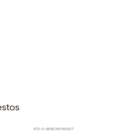
estos
872-5-SEÑ
|
CHEVROLET
-70% SOBRE PRECIO NORMAL