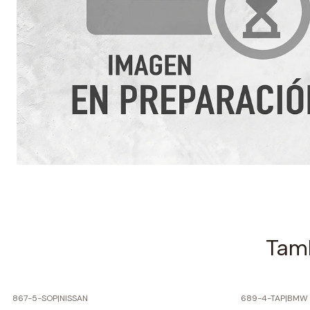
Tamb
867-5-SOP
|
NISSAN
689-4-TAP
|
BMW
-70% SOBRE PRECIO NORMAL
-50% SOBRE 