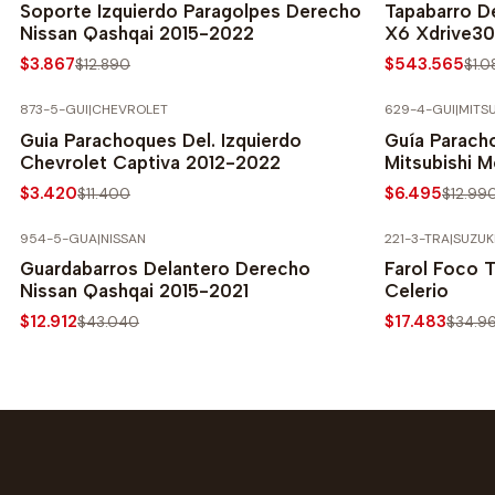
Soporte Izquierdo Paragolpes Derecho
Tapabarro D
Nissan Qashqai 2015-2022
X6 Xdrive3
$3.867
$543.565
$12.890
$1.0
873-5-GUI
|
CHEVROLET
629-4-GUI
|
MITSU
-70% SOBRE PRECIO NORMAL
-50% SOBRE 
Guia Parachoques Del. Izquierdo
Guía Parach
Chevrolet Captiva 2012-2022
Mitsubishi 
$3.420
$6.495
$11.400
$12.99
954-5-GUA
|
NISSAN
221-3-TRA
|
SUZUK
-70% SOBRE PRECIO NORMAL
-50% SOBRE 
Guardabarros Delantero Derecho
Farol Foco T
Nissan Qashqai 2015-2021
Celerio
$12.912
$17.483
$43.040
$34.9