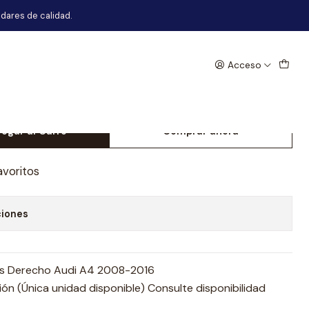
8-2016
dares de calidad.
Acceso
erdo Paragolpes Derecho Audi
6
egar al Carro
Comprar ahora
avoritos
ciones
es Derecho Audi A4 2008-2016
n (Única unidad disponible) Consulte disponibilidad