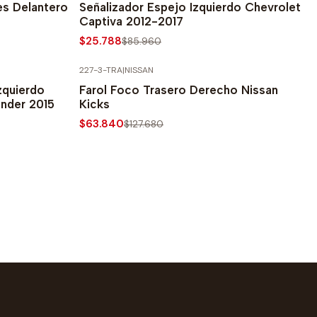
es Delantero
Señalizador Espejo Izquierdo Chevrolet
Captiva 2012-2017
$25.788
$85.960
227-3-TRA
|
NISSAN
-50% SOBRE PRECIO NORMAL
zquierdo
Farol Foco Trasero Derecho Nissan
ander 2015
Kicks
$63.840
$127.680