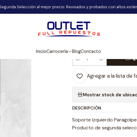
Carrocería
Soporte Izquierdo Paragolpes Derecho Audi A4 200
Segunda Selección al mejor precio. Revisados y probados con altos están
|
Soporte Izqui
A4 2008-201
Inicio
Carrocería
Blog
Contacto
Agr
Cantidad
Agregar a la lista de f
Mostrar stock de ubica
DESCRIPCIÓN
Soporte Izquierdo Paragolp
Producto de segunda selecció